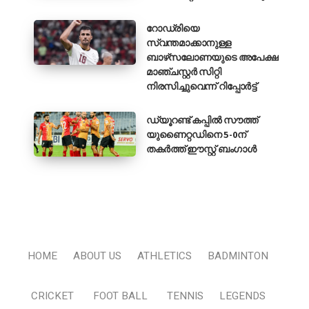
റോഡ്രിയെ
സ്വന്തമാക്കാനുള്ള
ബാഴ്‌സലോണയുടെ അപേക്ഷ
മാഞ്ചസ്റ്റർ സിറ്റി
നിരസിച്ചുവെന്ന് റിപ്പോർട്ട്
ഡ്യൂറണ്ട് കപ്പിൽ സൗത്ത്
യുണൈറ്റഡിനെ 5-0ന്
തകർത്ത് ഈസ്റ്റ് ബംഗാൾ
HOME
ABOUT US
ATHLETICS
BADMINTON
CRICKET
FOOT BALL
TENNIS
LEGENDS