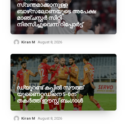
സ്വന്തമാക്കാനുള്ള
ബാഴ്‌സലോണയുടെ അപേക്ഷ
മാഞ്ചസ്റ്റർ സിറ്റി
നിരസിച്ചുവെന്ന് റിപ്പോർട്ട്
Kiran M
August 8, 2026
ഡ്യൂറണ്ട് കപ്പിൽ സൗത്ത്
യുണൈറ്റഡിനെ 5-0ന്
തകർത്ത് ഈസ്റ്റ് ബംഗാൾ
Kiran M
August 8, 2026