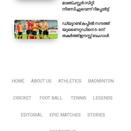
മാഞ്ചസ്റ്റർ സിറ്റി
നിരസിച്ചുവെന്ന് റിപ്പോർട്ട്
ഡ്യൂറണ്ട് കപ്പിൽ സൗത്ത്
യുണൈറ്റഡിനെ 5-0ന്
തകർത്ത് ഈസ്റ്റ് ബംഗാൾ
HOME
ABOUT US
ATHLETICS
BADMINTON
CRICKET
FOOT BALL
TENNIS
LEGENDS
EDITORIAL
EPIC MATCHES
STORIES