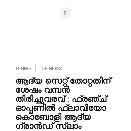
TENNIS
TOP NEWS
ആദ്യ സെറ്റ് തോറ്റതിന്
ശേഷം വമ്പൻ
തിരിച്ചുവരവ് : ഫ്രഞ്ച്
ഓപ്പണിൽ ഫ്ലാവിയോ
കൊബോളി ആദ്യ
ഗ്രാൻഡ് സ്ലാം