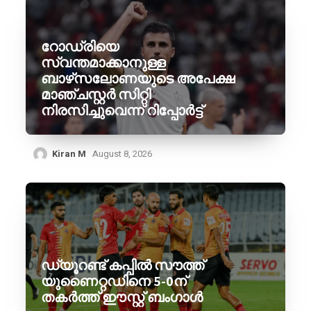
റോഡ്രിയെ
സ്വന്തമാക്കാനുള്ള
ബാഴ്‌സലോണയുടെ അപേക്ഷ
മാഞ്ചസ്റ്റർ സിറ്റി
നിരസിച്ചുവെന്ന് റിപ്പോർട്ട്
Kiran M
August 8, 2026
ഡ്യൂറണ്ട് കപ്പിൽ സൗത്ത്
യുണൈറ്റഡിനെ 5-0ന്
തകർത്ത് ഈസ്റ്റ് ബംഗാൾ