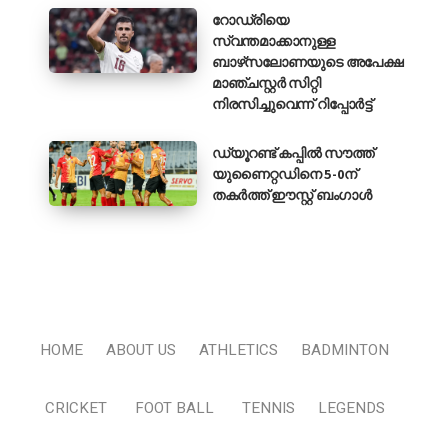
റോഡ്രിയെ
സ്വന്തമാക്കാനുള്ള
ബാഴ്‌സലോണയുടെ അപേക്ഷ
മാഞ്ചസ്റ്റർ സിറ്റി
നിരസിച്ചുവെന്ന് റിപ്പോർട്ട്
ഡ്യൂറണ്ട് കപ്പിൽ സൗത്ത്
യുണൈറ്റഡിനെ 5-0ന്
തകർത്ത് ഈസ്റ്റ് ബംഗാൾ
HOME
ABOUT US
ATHLETICS
BADMINTON
CRICKET
FOOT BALL
TENNIS
LEGENDS