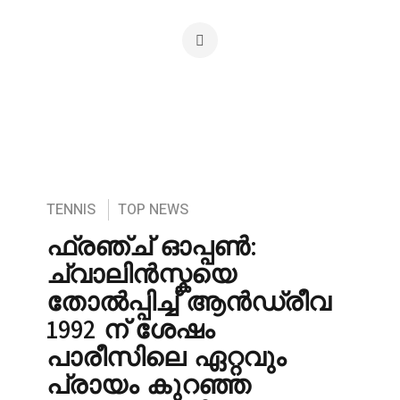
TENNIS
TOP NEWS
ഫ്രഞ്ച് ഓപ്പൺ:
ച്വാലിൻസ്കയെ
തോൽപ്പിച്ച് ആൻഡ്രീവ
1992 ന് ശേഷം
പാരീസിലെ ഏറ്റവും
പ്രായം കുറഞ്ഞ