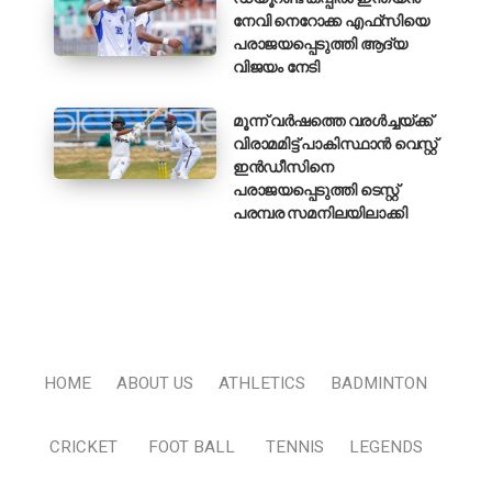
നേവി നെറോക്ക എഫ്‌സിയെ
പരാജയപ്പെടുത്തി ആദ്യ
വിജയം നേടി
മൂന്ന് വർഷത്തെ വരൾച്ചയ്ക്ക്
വിരാമമിട്ട് പാകിസ്ഥാൻ വെസ്റ്റ്
ഇൻഡീസിനെ
പരാജയപ്പെടുത്തി ടെസ്റ്റ്
പരമ്പര സമനിലയിലാക്കി
HOME
ABOUT US
ATHLETICS
BADMINTON
CRICKET
FOOT BALL
TENNIS
LEGENDS