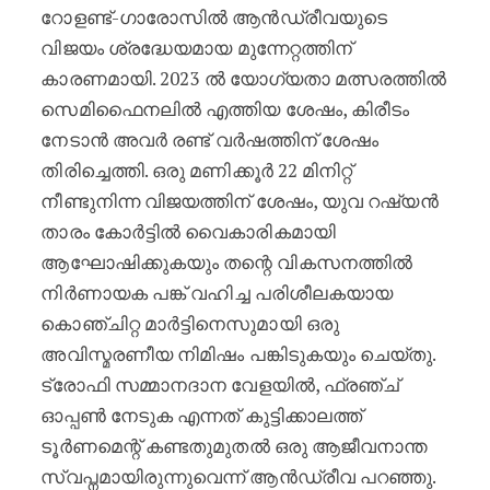
റോളണ്ട്-ഗാരോസിൽ ആൻഡ്രീവയുടെ
വിജയം ശ്രദ്ധേയമായ മുന്നേറ്റത്തിന്
കാരണമായി. 2023 ൽ യോഗ്യതാ മത്സരത്തിൽ
സെമിഫൈനലിൽ എത്തിയ ശേഷം, കിരീടം
നേടാൻ അവർ രണ്ട് വർഷത്തിന് ശേഷം
തിരിച്ചെത്തി. ഒരു മണിക്കൂർ 22 മിനിറ്റ്
നീണ്ടുനിന്ന വിജയത്തിന് ശേഷം, യുവ റഷ്യൻ
താരം കോർട്ടിൽ വൈകാരികമായി
ആഘോഷിക്കുകയും തന്റെ വികസനത്തിൽ
നിർണായക പങ്ക് വഹിച്ച പരിശീലകയായ
കൊഞ്ചിറ്റ മാർട്ടിനെസുമായി ഒരു
അവിസ്മരണീയ നിമിഷം പങ്കിടുകയും ചെയ്തു.
ട്രോഫി സമ്മാനദാന വേളയിൽ, ഫ്രഞ്ച്
ഓപ്പൺ നേടുക എന്നത് കുട്ടിക്കാലത്ത്
ടൂർണമെന്റ് കണ്ടതുമുതൽ ഒരു ആജീവനാന്ത
സ്വപ്നമായിരുന്നുവെന്ന് ആൻഡ്രീവ പറഞ്ഞു.