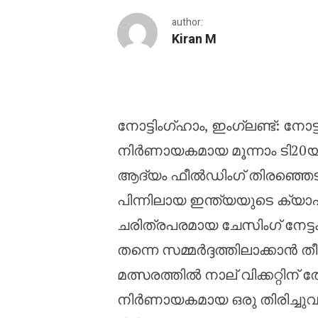
author:
Kiran M
ഇംഗ്ലണ്ടിനെതിരെ ടോസ്
നോട്ടിംഗ്ഹാം, ഇംഗ്ലണ്ട്: നോട്
നിർണായകമായ മൂന്നാം ടി20യ
ആദ്യം ഫീൽഡിംഗ് തിരഞ്ഞെടുത
പിന്നിലായ ഇന്ത്യയുടെ ക്യാ
ചരിത്രപരമായ ചേസിംഗ് നേട്
തന്നെ സമ്മർദ്ദത്തിലാക്കാൻ തീ
മത്സരത്തിൽ നാല് വിക്കറ്റിന്
നിർണായകമായ ഒരു തിരിച്ചുവ