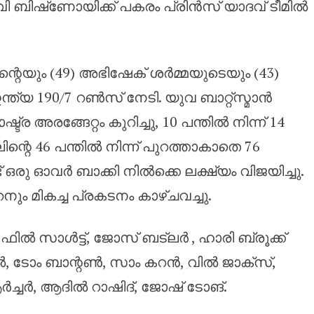
 രവി ബിഷ്‌ണോയിക്ക് പകരം പ്രിൻസ് യാദവ് ടീമിൽ
്റെയും (49) അഭിഷേക് ശർമ്മയുടെയും (43)
്ത്യ 190/7 റൺസ് നേടി. യുവ ബാറ്റ്‌സ്മാൻ
 അരങ്ങേറ്റം കുറിച്ചു, 10 പന്തിൽ നിന്ന് 14
്റെ 46 പന്തിൽ നിന്ന് പുറത്താകാതെ 76
ഒരു ഓവർ ബാക്കി നിൽക്കെ ലക്ഷ്യം വിജയിച്ചു.
 കറനും മികച്ച പ്രകടനം കാഴ്ചവച്ചു.
ിൽ സാൾട്ട്, ജോസ് ബട്‌ലർ , ഹാരി ബ്രൂക്ക്
ൽ, ടോം ബാന്റൺ, സാം കറൻ, വിൽ ജാക്‌സ്,
ചർ, ആദിൽ റാഷിദ്, ജോഷ് ടോങ്.