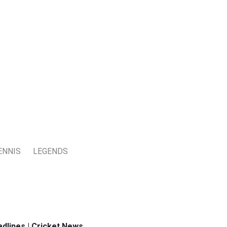
ENNIS
LEGENDS
dlines | Cricket News