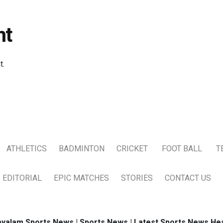
nt
t.
ATHLETICS
BADMINTON
CRICKET
FOOT BALL
T
EDITORIAL
EPIC MATCHES
STORIES
CONTACT US
yalam Sports News | Sports News | Latest Sports News Hea