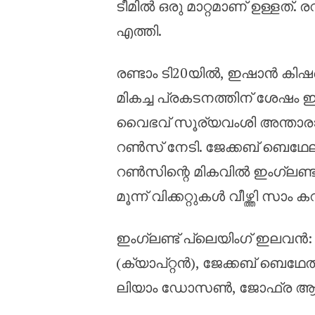
ടീമിൽ ഒരു മാറ്റമാണ് ഉള്ളത്.
എത്തി.
രണ്ടാം ടി20യിൽ, ഇഷാൻ കിഷന
മികച്ച പ്രകടനത്തിന് ശേഷം ഇന
വൈഭവ് സൂര്യവംശി അന്താരാഷ്ട്ര
റൺസ് നേടി. ജേക്കബ് ബെഥേലിന
റൺസിന്റെ മികവിൽ ഇംഗ്ലണ്ട് 
മൂന്ന് വിക്കറ്റുകൾ വീഴ്ത്തി സാം
ഇംഗ്ലണ്ട് പ്ലെയിംഗ് ഇലവൻ: ഫ
(ക്യാപ്റ്റൻ), ജേക്കബ് ബെഥേ
ലിയാം ഡോസൺ, ജോഫ്ര ആർച്