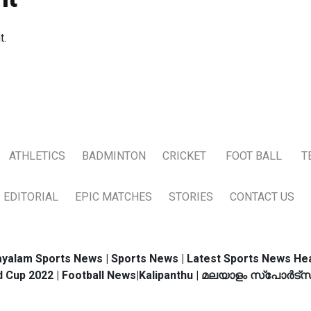
t.
ATHLETICS
BADMINTON
CRICKET
FOOT BALL
T
EDITORIAL
EPIC MATCHES
STORIES
CONTACT US
yalam Sports News | Sports News | Latest Sports News Hea
d Cup 2022 | Football News|Kalipanthu | മലയാളം സ്പോര്‍ട്സ്