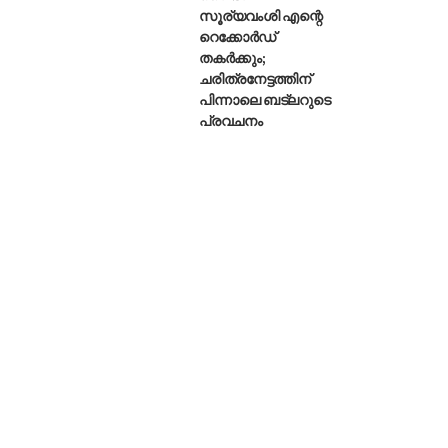
സൂര്യവംശി എന്റെ
റെക്കോർഡ്
തകർക്കും;
ചരിത്രനേട്ടത്തിന്
പിന്നാലെ ബട്‌ലറുടെ
പ്രവചനം