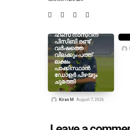
ദ
ക
ഒപ
വ
ജ
ഹംസ നാസറിന്
പിസിബി രണ്ട്
വർഷത്തെ
വിലക്കും പത്ത്
ലക്ഷം
പാക്കിസ്ഥാൻ
ഡോളർ പിഴയും
ചുമത്തി
Kiran M
August 7, 2026
Leave a comme