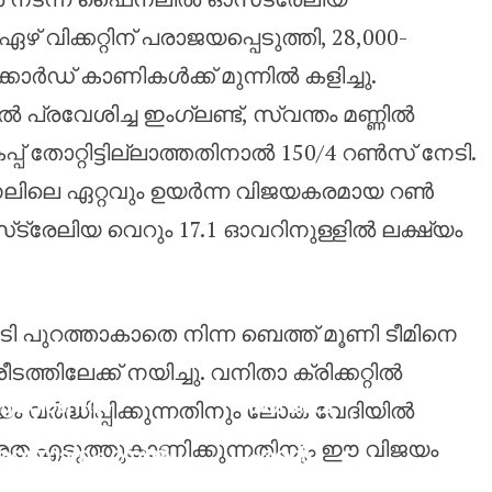
വിക്കറ്റിന് പരാജയപ്പെടുത്തി, 28,000-
ോർഡ് കാണികൾക്ക് മുന്നിൽ കളിച്ചു.
േശിച്ച ഇംഗ്ലണ്ട്, സ്വന്തം മണ്ണിൽ
 തോറ്റിട്ടില്ലാത്തതിനാൽ 150/4 റൺസ് നേടി.
നലിലെ ഏറ്റവും ഉയർന്ന വിജയകരമായ റൺ
ട്രേലിയ വെറും 17.1 ഓവറിനുള്ളിൽ ലക്ഷ്യം
േടി പുറത്താകാതെ നിന്ന ബെത്ത് മൂണി ടീമിനെ
്തിലേക്ക് നയിച്ചു. വനിതാ ക്രിക്കറ്റിൽ
ഴ്‌സണൽ
വൈഭവ്
വർദ്ധിപ്പിക്കുന്നതിനും ലോക വേദിയിൽ
ഭ്യൂഹങ്ങൾക്ക്
സൂര്യവംശി
രത എടുത്തുകാണിക്കുന്നതിനും ഈ വിജയം
വസാനം: റയൽ
എന്റെ
ാഡ്രിഡുമായി
റെക്കോർഡ്