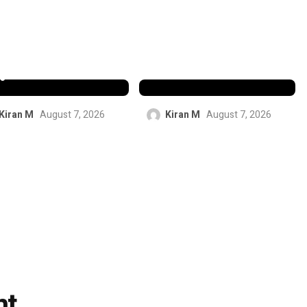
ീർഘകാല
തകർക്കും;
രാറിൽ
ചരിത്രനേട്ടത്തിന്
്പുവെച്ച
പിന്നാലെ
ിനീഷ്യസ്
ബട്‌ലറുടെ
ൂനിയർ
പ്രവചനം
Kiran M
August 7, 2026
Kiran M
August 7, 2026
nt