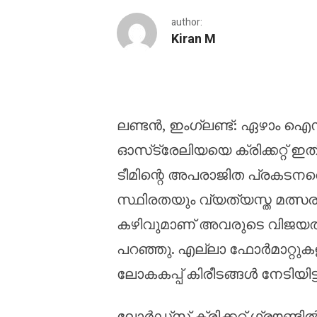
author:
Kiran M
സ്ഥിരത കിരീടങ്ങൾ വീട്
ലണ്ടൻ, ഇംഗ്ലണ്ട്: ഏഴാം ഐസ
ഓസ്‌ട്രേലിയയെ ക്രിക്കറ്റ് ഇ
ടീമിന്റെ അപരാജിത പ്രകടനത്
സ്ഥിരതയും വ്യത്യസ്ത മത്
കഴിവുമാണ് അവരുടെ വിജയത്ത
പറഞ്ഞു. എല്ലാ ഫോർമാറ്റു
ലോകകപ്പ് കിരീടങ്ങൾ നേടിയിട്ടു
ലോർഡ്‌സ് ക്രിക്കറ്റ് ഗ്രൗണ