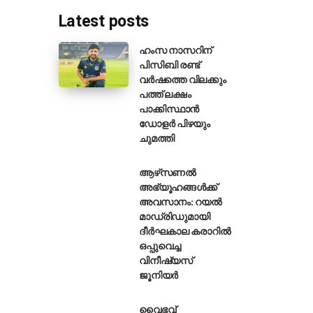
Latest posts
ഹംസ നാസറിന്
പിസിബി രണ്ട്
വർഷത്തെ വിലക്കും
രേലിയയുടെ ഏഴാമത്തെ വനിതാ ടി20
പത്ത് ലക്ഷം
പാക്കിസ്ഥാൻ
ഡോളർ പിഴയും
ചുമത്തി
ആഴ്‌സണൽ
അഭ്യൂഹങ്ങൾക്ക്
അവസാനം: റയൽ
മാഡ്രിഡുമായി
ദീർഘകാല കരാറിൽ
ഒപ്പുവെച്ച
വിനീഷ്യസ്
ജൂനിയർ
വൈഭവ്