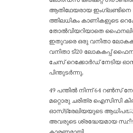
ആതിഥേയരായ ഇംഗ്ലണ്ടിനെ ഏഴ് 
ത്തിലധികം കാണികളുടെ റെക്ക
തോൽവിയറിയാതെ ഫൈനലിൽ പ്രവ
ഇതുവരെ ഒരു വനിതാ ലോകകപ്പ്
വനിതാ ടി20 ലോകകപ്പ് ഫൈ
ചേസ് റെക്കോർഡ് നേടിയ ഓസ്‌
പിന്തുടർന്നു.
49 പന്തിൽ നിന്ന് 64 റൺസ് ന
മറ്റൊരു ചരിത്ര ഐസിസി കിരീടത
ആ
ഓസ്‌ട്രേലിയയുടെ ആധിപത്യം 
അ
അവരുടെ ശ്രദ്ധേയമായ സ്ഥി
അ
മ
കാരണമായി.