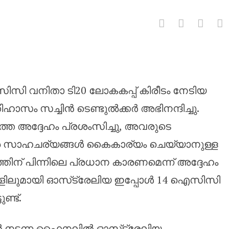
ടിലേക്ക് കൊണ്ടുവരുന്നു: ഓസ്‌ട്
ിസി വനിതാ ടി20 ലോകകപ്പ് കിരീടം നേടിയ
തിഹാസം സച്ചിൻ ടെണ്ടുൽക്കർ അഭിനന്ദിച്ചു.
തെ അദ്ദേഹം പ്രശംസിച്ചു, അവരുടെ
സര സാഹചര്യങ്ങൾ കൈകാര്യം ചെയ്യാനുള്ള
ിന് പിന്നിലെ പ്രധാന കാരണമെന്ന് അദ്ദേഹം
കളിലുമായി ഓസ്‌ട്രേലിയ ഇപ്പോൾ 14 ഐസിസി
ണ്ട്.
്ടിൽ നടന്ന ഫൈനലിൽ ഓസ്‌ട്രേലിയ