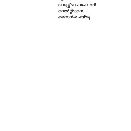
വെസ്റ്റ് ഹാം ജോയൽ
വെൽറ്റ്മാനെ
സൈൻ ചെയ്തു