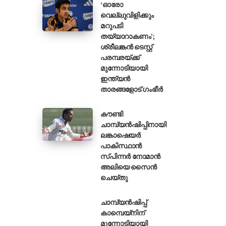
‘ഓരോ
വെല്ലുവിളിക്കും
മറുപടി
 ടീമിൽ മാറ്റമില്ല.
തയ്യാറാകണം’;
ശ്രീലങ്കൻ ടെസ്റ്റ്
പരമ്പരയ്ക്ക്
മുന്നോടിയായി
ഇന്ത്യൻ
താരങ്ങളോട് ഗംഭീർ
കൗണ്ടി
ചാമ്പ്യൻഷിപ്പിനായി
ലങ്കാഷെയർ
പാകിസ്ഥാൻ
സ്പിന്നർ നോമാൻ
അലിയെ സൈൻ
ചെയ്തു
ചാമ്പ്യൻഷിപ്പ്
കാമ്പെയ്‌നിന്
മുന്നോടിയായി