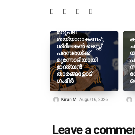
‘ഓരോ
വെല്ലുവിളിക്കും
മറുപടി
തയ്യാറാകണം’;
ക
ശ്രീലങ്കൻ ടെസ്റ്റ്
ച
പരമ്പരയ്ക്ക്
യ
മുന്നോടിയായി
പ
ഇന്ത്യൻ
സ
താരങ്ങളോട്
ന
ഗംഭീർ
സ
Kiran M
August 6, 2026
Leave a comme