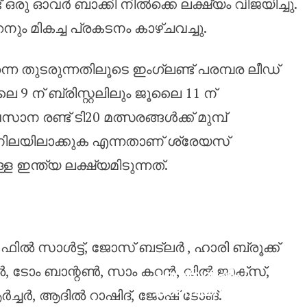
ഒരു ഓവർ ബാക്കി നിൽക്കെ ലക്ഷ്യം വിജയിച്ചു.
 കറനും മികച്ച പ്രകടനം കാഴ്ചവച്ചു.
െ തുടരുന്നതിലൂടെ ഇംഗ്ലണ്ട് പരമ്പര ലീഡ്
ൂലൈ 9 ന് ബ്രിസ്റ്റലിലും ജൂലൈ 11 ന്
ന രണ്ട് ടി20 മത്സരങ്ങൾക്ക് മുമ്പ്
നിലയിലാക്കുക എന്നതാണ് ശ്രേയസ്
ഇന്ത്യ ലക്ഷ്യമിടുന്നത്.
ിൽ സാൾട്ട്, ജോസ് ബട്‌ലർ , ഹാരി ബ്രൂക്ക്
ൽ, ടോം ബാന്റൺ, സാം കറൻ, വിൽ ജാക്‌സ്,
ചാമ്പ്യൻഷിപ്പ്
കാമ്പെയ്‌നിന്
ചർ, ആദിൽ റാഷിദ്, ജോഷ് ടോങ്.