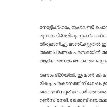
ഇന്ത്യയ്‌ക്കെതിരായ മൂന്ന
നോട്ടിംഗ്ഹാം, ഇംഗ്ലണ്ട്: ചൊവ
മൂന്നാം ടി20യിലും ഇംഗ്ലണ്
തീരുമാനിച്ചു. മാഞ്ചസ്റ്ററിൽ ഇ
അഞ്ച് മത്സര പരമ്പരയിൽ ആത
ആദ്യ മത്സരം മഴ കാരണം ഉപേക്
രണ്ടാം ടി20യിൽ, ഇഷാൻ കിഷന
മികച്ച പ്രകടനത്തിന് ശേഷം ഇന
വൈഭവ് സൂര്യവംശി അന്താരാഷ്ട്ര
റൺസ് നേടി. ജേക്കബ് ബെഥേലിന