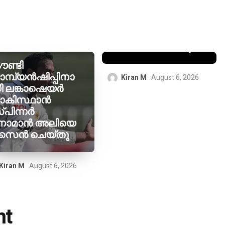
മുന്നോടിയായി
വെസ്റ്റ് ഹാം
ജോയൽ
വെൽറ്റ്മാനെ
സൈൻ ചെയ്തു
ൗണ്ടി
ാമ്പ്യൻഷിപ്പിനാ
Kiran M
August 6, 2026
ി ലങ്കാഷെയർ
ാകിസ്ഥാൻ
്പിന്നർ
ോമാൻ അലിയെ
ൈൻ ചെയ്തു
Kiran M
August 6, 2026
nt