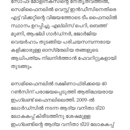
സോഫി മോളിനക്‌സിന്റെ നേതൃത്വത്തിൽ,
സെമിഫൈനലിൽ വെസ്റ്റ് ഇൻഡീസിനെതിരെ
എട്ട് വിക്കറ്റിന്റെ വിജയത്തോടെ ടീം ഫൈനലിൽ
സ്ഥാനം ഉറപ്പിച്ചു. എല്ലിസ് പെറി, ബെത്ത്
മൂണി, ആഷ്‌ലി ഗാർഡ്‌നർ, ജോർജിയ
വെയർഹാം തുടങ്ങിയ പരിചയസമ്പന്നരായ
കളിക്കാരുള്ള ഓസ്‌ട്രേലിയ തങ്ങളുടെ
ആധിപത്യം നിലനിർത്താൻ ഫേവറിറ്റുകളായി
തുടങ്ങും.
സെമിഫൈനലിൽ ദക്ഷിണാഫ്രിക്കയെ 40
റൺസിന് പരാജയപ്പെടുത്തി ആതിഥേയരായ
ഇംഗ്ലണ്ട് ഫൈനലിലെത്തി. 2009-ൽ
ലോർഡ്‌സിൽ നടന്ന ആദ്യ വനിതാ ടി20
ലോകകപ്പ് കിരീടത്തിനു ശേഷമുള്ള
ഇംഗ്ലണ്ടിന്റെ ആദ്യ വനിതാ ടി20 ലോകകപ്പ്