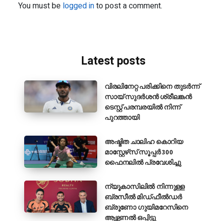
You must be
logged in
to post a comment.
Latest posts
വിരലിനേറ്റ പരിക്കിനെ തുടർന്ന്
സായ് സുദർശൻ ശ്രീലങ്കൻ
ടെസ്റ്റ് പരമ്പരയിൽ നിന്ന്
പുറത്തായി
അഷ്മിത ചാലിഹ കൊറിയ
മാസ്റ്റേഴ്‌സ് സൂപ്പർ 300
ഫൈനലിൽ പ്രവേശിച്ചു
ന്യൂകാസിലിൽ നിന്നുള്ള
ബ്രസീൽ മിഡ്ഫീൽഡർ
ബ്രൂണോ ഗുയിമറേസിനെ
ആഴ്സണൽ ഒപ്പിട്ടു