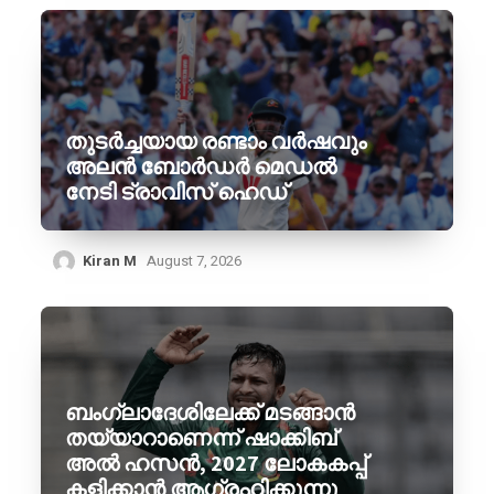
തുടർച്ചയായ രണ്ടാം വർഷവും
അലൻ ബോർഡർ മെഡൽ
നേടി ട്രാവിസ് ഹെഡ്
Kiran M
August 7, 2026
ബംഗ്ലാദേശിലേക്ക് മടങ്ങാൻ
തയ്യാറാണെന്ന് ഷാക്കിബ്
അൽ ഹസൻ, 2027 ലോകകപ്പ്
കളിക്കാൻ ആഗ്രഹിക്കുന്നു