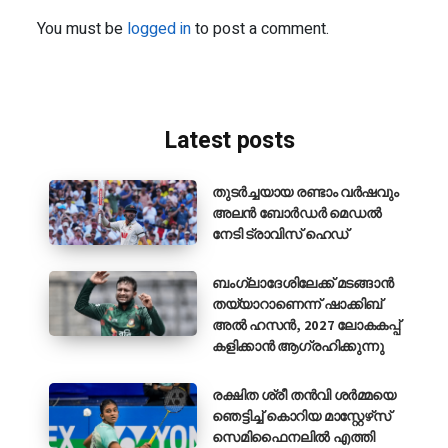
You must be
logged in
to post a comment.
Latest posts
തുടർച്ചയായ രണ്ടാം വർഷവും
അലൻ ബോർഡർ മെഡൽ
നേടി ട്രാവിസ് ഹെഡ്
ബംഗ്ലാദേശിലേക്ക് മടങ്ങാൻ
തയ്യാറാണെന്ന് ഷാക്കിബ്
അൽ ഹസൻ, 2027 ലോകകപ്പ്
കളിക്കാൻ ആഗ്രഹിക്കുന്നു
രക്ഷിത ശ്രീ തൻവി ശർമ്മയെ
ഞെട്ടിച്ച് കൊറിയ മാസ്റ്റേഴ്‌സ്
സെമിഫൈനലിൽ എത്തി