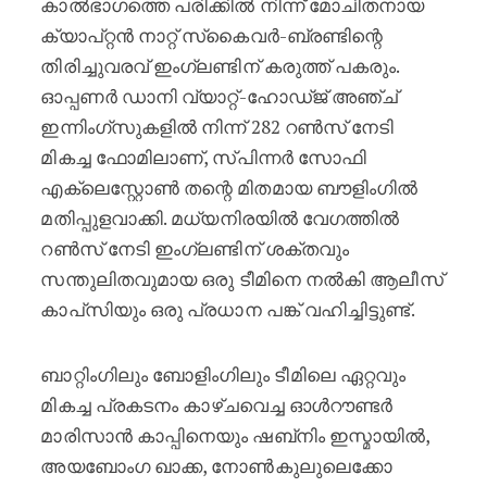
കാൽഭാഗത്തെ പരിക്കിൽ നിന്ന് മോചിതനായ
ക്യാപ്റ്റൻ നാറ്റ് സ്‌കൈവർ-ബ്രണ്ടിന്റെ
തിരിച്ചുവരവ് ഇംഗ്ലണ്ടിന് കരുത്ത് പകരും.
ഓപ്പണർ ഡാനി വ്യാറ്റ്-ഹോഡ്ജ് അഞ്ച്
ഇന്നിംഗ്‌സുകളിൽ നിന്ന് 282 റൺസ് നേടി
മികച്ച ഫോമിലാണ്, സ്പിന്നർ സോഫി
എക്ലെസ്റ്റോൺ തന്റെ മിതമായ ബൗളിംഗിൽ
മതിപ്പുളവാക്കി. മധ്യനിരയിൽ വേഗത്തിൽ
റൺസ് നേടി ഇംഗ്ലണ്ടിന് ശക്തവും
സന്തുലിതവുമായ ഒരു ടീമിനെ നൽകി ആലീസ്
കാപ്‌സിയും ഒരു പ്രധാന പങ്ക് വഹിച്ചിട്ടുണ്ട്.
ബാറ്റിംഗിലും ബോളിംഗിലും ടീമിലെ ഏറ്റവും
മികച്ച പ്രകടനം കാഴ്ചവെച്ച ഓൾറൗണ്ടർ
മാരിസാൻ കാപ്പിനെയും ഷബ്‌നിം ഇസ്മായിൽ,
അയബോംഗ ഖാക്ക, നോൺകുലുലെക്കോ