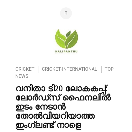
CRICKET
CRICKET-INTERNATIONAL
TOP
NEWS
വനിതാ ടി20 ലോകകപ്പ്:
ലോർഡ്‌സ് ഫൈനലിൽ
ഇടം നേടാൻ
തോൽവിയറിയാത്ത
ഇംഗ്ലണ്ട് നാളെ