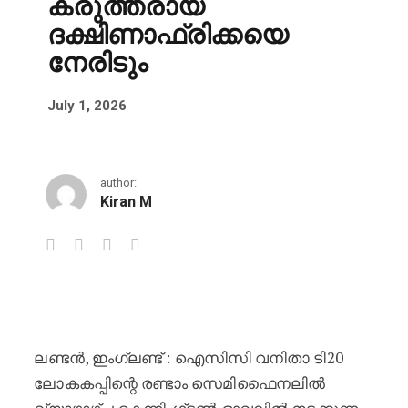
കരുത്തരായ
ദക്ഷിണാഫ്രിക്കയെ
നേരിടും
July 1, 2026
author:
Kiran M
വനിതാ ടി20 ലോകകപ്പ്: ലോർഡ്‌സ്
ലണ്ടൻ, ഇംഗ്ലണ്ട് : ഐസിസി വനിതാ ടി20
ലോകകപ്പിന്റെ രണ്ടാം സെമിഫൈനലിൽ