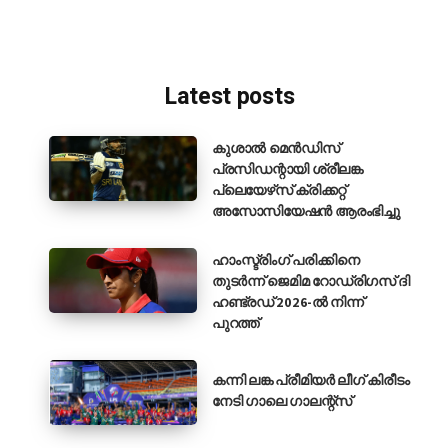
Latest posts
കുശാൽ മെൻഡിസ്
പ്രസിഡന്റായി ശ്രീലങ്ക
പ്ലെയേഴ്‌സ് ക്രിക്കറ്റ്
അസോസിയേഷൻ ആരംഭിച്ചു
ഹാംസ്ട്രിംഗ് പരിക്കിനെ
തുടർന്ന് ജെമിമ റോഡ്രിഗസ് ദി
ഹണ്ട്രഡ് 2026-ൽ നിന്ന്
പുറത്ത്
കന്നി ലങ്ക പ്രീമിയർ ലീഗ് കിരീടം
നേടി ഗാലെ ഗാലന്റ്‌സ്