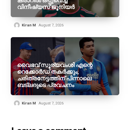
കരാറിൽ ഒപ്പുവെച്ച
വിനീഷ്യസ് ജൂനിയർ
Kiran M
August 7, 2026
വൈഭവ് സൂര്യവംശി എന്റെ
റെക്കോർഡ് തകർക്കും;
ചരിത്രനേട്ടത്തിന് പിന്നാലെ
ബട്‌ലറുടെ പ്രവചനം
Kiran M
August 7, 2026