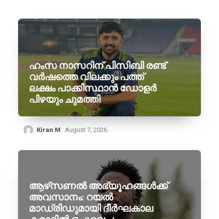
ഹംസ നാസറിന് പിസിബി രണ്ട്
വർഷത്തെ വിലക്കും പത്ത്
ലക്ഷം പാക്കിസ്ഥാൻ ഡോളർ
പിഴയും ചുമത്തി
Kiran M
August 7, 2026
ആഴ്‌സണൽ അഭ്യൂഹങ്ങൾക്ക്
അവസാനം: റയൽ
മാഡ്രിഡുമായി ദീർഘകാല