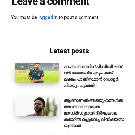
Leave a comment
You must be
logged in
to post a comment.
Latest posts
ഹംസ നാസറിന് പിസിബി രണ്ട്
വർഷത്തെ വിലക്കും പത്ത്
ലക്ഷം പാക്കിസ്ഥാൻ ഡോളർ
പിഴയും ചുമത്തി
ആഴ്‌സണൽ അഭ്യൂഹങ്ങൾക്ക്
അവസാനം: റയൽ
മാഡ്രിഡുമായി ദീർഘകാല
കരാറിൽ ഒപ്പുവെച്ച വിനീഷ്യസ്
ജൂനിയർ