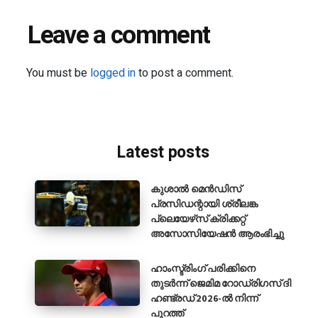
Leave a comment
You must be
logged in
to post a comment.
Latest posts
കുശാൽ മെൻഡിസ്
പ്രസിഡന്റായി ശ്രീലങ്ക
പ്ലെയേഴ്‌സ് ക്രിക്കറ്റ്
അസോസിയേഷൻ ആരംഭിച്ചു
ഹാംസ്ട്രിംഗ് പരിക്കിനെ
തുടർന്ന് ജെമിമ റോഡ്രിഗസ് ദി
ഹണ്ട്രഡ് 2026-ൽ നിന്ന്
പുറത്ത്