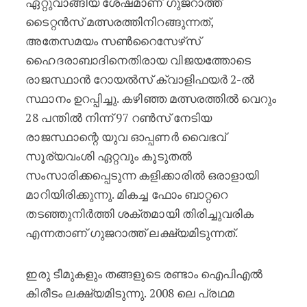
ഏറ്റുവാങ്ങിയ ശേഷമാണ് ഗുജറാത്ത്
ടൈറ്റൻസ് മത്സരത്തിനിറങ്ങുന്നത്,
അതേസമയം സൺറൈസേഴ്‌സ്
ഹൈദരാബാദിനെതിരായ വിജയത്തോടെ
രാജസ്ഥാൻ റോയൽസ് ക്വാളിഫയർ 2-ൽ
സ്ഥാനം ഉറപ്പിച്ചു. കഴിഞ്ഞ മത്സരത്തിൽ വെറും
28 പന്തിൽ നിന്ന് 97 റൺസ് നേടിയ
രാജസ്ഥാന്റെ യുവ ഓപ്പണർ വൈഭവ്
സൂര്യവംശി ഏറ്റവും കൂടുതൽ
സംസാരിക്കപ്പെടുന്ന കളിക്കാരിൽ ഒരാളായി
മാറിയിരിക്കുന്നു. മികച്ച ഫോം ബാറ്ററെ
തടഞ്ഞുനിർത്തി ശക്തമായി തിരിച്ചുവരിക
എന്നതാണ് ഗുജറാത്ത് ലക്ഷ്യമിടുന്നത്.
ഇരു ടീമുകളും തങ്ങളുടെ രണ്ടാം ഐപിഎൽ
കിരീടം ലക്ഷ്യമിടുന്നു. 2008 ലെ പ്രഥമ