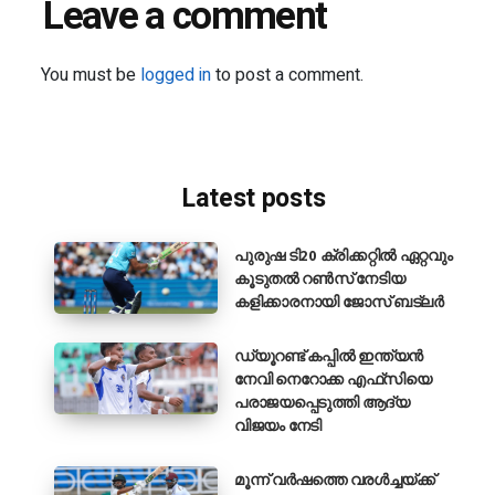
Leave a comment
You must be
logged in
to post a comment.
Latest posts
പുരുഷ ടി20 ക്രിക്കറ്റിൽ ഏറ്റവും
കൂടുതൽ റൺസ് നേടിയ
കളിക്കാരനായി ജോസ് ബട്‌ലർ
ഡ്യൂറണ്ട് കപ്പിൽ ഇന്ത്യൻ
നേവി നെറോക്ക എഫ്‌സിയെ
പരാജയപ്പെടുത്തി ആദ്യ
വിജയം നേടി
മൂന്ന് വർഷത്തെ വരൾച്ചയ്ക്ക്