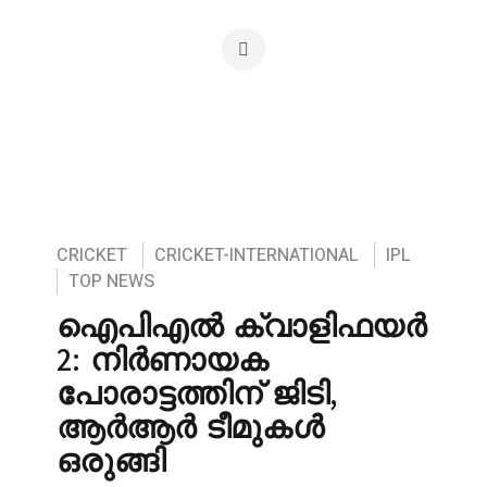
CRICKET
CRICKET-INTERNATIONAL
IPL
TOP NEWS
ഐപിഎൽ ക്വാളിഫയർ
2: നിർണായക
പോരാട്ടത്തിന് ജിടി,
ആർആർ ടീമുകൾ
ഒരുങ്ങി