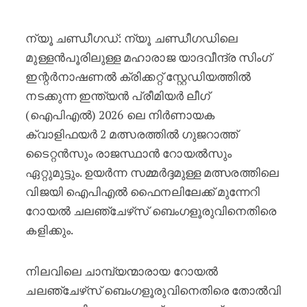
ഐപിഎൽ ക്വാളിഫയർ 2: നിർണായക പ
ന്യൂ ചണ്ഡീഗഡ്: ന്യൂ ചണ്ഡീഗഡിലെ
മുള്ളൻപൂരിലുള്ള മഹാരാജ യാദവീന്ദ്ര സിംഗ്
ഇന്റർനാഷണൽ ക്രിക്കറ്റ് സ്റ്റേഡിയത്തിൽ
നടക്കുന്ന ഇന്ത്യൻ പ്രീമിയർ ലീഗ്
(ഐപിഎൽ) 2026 ലെ നിർണായക
ക്വാളിഫയർ 2 മത്സരത്തിൽ ഗുജറാത്ത്
ടൈറ്റൻസും രാജസ്ഥാൻ റോയൽസും
ഏറ്റുമുട്ടും. ഉയർന്ന സമ്മർദ്ദമുള്ള മത്സരത്തിലെ
വിജയി ഐപിഎൽ ഫൈനലിലേക്ക് മുന്നേറി
റോയൽ ചലഞ്ചേഴ്‌സ് ബെംഗളൂരുവിനെതിരെ
കളിക്കും.
നിലവിലെ ചാമ്പ്യന്മാരായ റോയൽ
ചലഞ്ചേഴ്‌സ് ബെംഗളൂരുവിനെതിരെ തോൽവി