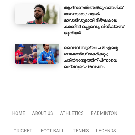
ആഴ്‌സണൽ അഭ്യൂഹങ്ങൾക്ക്
അവസാനം: റയൽ
മാഡ്രിഡുമായി ദീർഘകാല
കരാറിൽ ഒപ്പുവെച്ച വിനീഷ്യസ്
ജൂനിയർ
വൈഭവ് സൂര്യവംശി എന്റെ
റെക്കോർഡ് തകർക്കും;
ചരിത്രനേട്ടത്തിന് പിന്നാലെ
ബട്‌ലറുടെ പ്രവചനം
HOME
ABOUT US
ATHLETICS
BADMINTON
CRICKET
FOOT BALL
TENNIS
LEGENDS