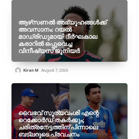
ആഴ്‌സണൽ അഭ്യൂഹങ്ങൾക്ക്
അവസാനം: റയൽ
മാഡ്രിഡുമായി ദീർഘകാല
കരാറിൽ ഒപ്പുവെച്ച
വിനീഷ്യസ് ജൂനിയർ
Kiran M
August 7, 2026
വൈഭവ് സൂര്യവംശി എന്റെ
റെക്കോർഡ് തകർക്കും;
ചരിത്രനേട്ടത്തിന് പിന്നാലെ
ബട്‌ലറുടെ പ്രവചനം