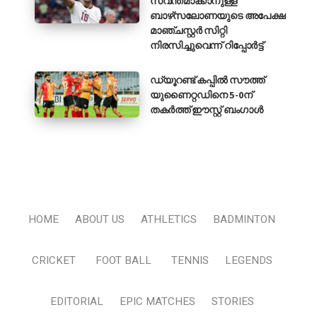
സ്വന്തമാക്കാനുള്ള
ബാഴ്‌സലോണയുടെ അപേക്ഷ
മാഞ്ചസ്റ്റർ സിറ്റി
നിരസിച്ചുവെന്ന് റിപ്പോർട്ട്
ഡ്യൂറണ്ട് കപ്പിൽ സൗത്ത്
യുണൈറ്റഡിനെ 5-0ന്
തകർത്ത് ഈസ്റ്റ് ബംഗാൾ
HOME
ABOUT US
ATHLETICS
BADMINTON
CRICKET
FOOT BALL
TENNIS
LEGENDS
EDITORIAL
EPIC MATCHES
STORIES