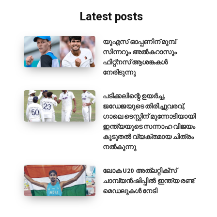
Latest posts
യുഎസ് ഓപ്പണിന് മുമ്പ്
സിന്നറും അൽകറാസും
ഫിറ്റ്നസ് ആശങ്കകൾ
നേരിടുന്നു
പടിക്കലിന്റെ ഉയർച്ച,
ജഡേജയുടെ തിരിച്ചുവരവ്,
ഗാലെ ടെസ്റ്റിന് മുന്നോടിയായി
ഇന്ത്യയുടെ സന്നാഹ വിജയം
കൂടുതൽ വ്യക്തമായ ചിത്രം
നൽകുന്നു
ലോക U20 അത്‌ലറ്റിക്‌സ്
ചാമ്പ്യൻഷിപ്പിൽ ഇന്ത്യ രണ്ട്
മെഡലുകൾ നേടി