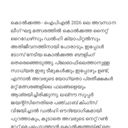
ജയിക്കേണ്ട മത്സരത്തിൽ ടോസ് ന
കൊൽക്കത്ത– ഐപിഎൽ 2026 ലെ അവസാന
ലീഗ് ഘട്ട മത്സരത്തിൽ കൊൽക്കത്ത നൈറ്റ്
റൈഡേഴ്‌സും ഡൽഹി ക്യാപിറ്റൽസും
അതിജീവനത്തിനായി പോരാടും. ഇപ്പോൾ
ടോസ് നേടിയ കൊൽക്കത്ത ബൗളിംഗ്
തെരെഞ്ഞെടുത്തു. പ്ലേഓഫിലെത്താനുള്ള
സാധ്യത ഇരു ടീമുകൾക്കും ഇപ്പോഴും ഉണ്ട്,
എന്നാൽ അവരുടെ യോഗ്യതാ പ്രതീക്ഷകൾ
മറ്റ് മത്സരങ്ങളിലെ ഫലങ്ങളെയും
ആശ്രയിച്ചിരിക്കുന്നു. ലഖ്‌നൗ സൂപ്പർ
ജയന്റ്‌സിനെതിരെ പഞ്ചാബ് കിംഗ്‌സ്
വിജയിച്ചാൽ ഡൽഹി ഔദ്യോഗികമായി
പുറത്താകും, കൂടാതെ അവരുടെ നെറ്റ് റൺ
റേറ്റ് മെച്ചപ്പെടുത്താൻ കൊൽക്കത്തയ്ക്ക് ഒരു