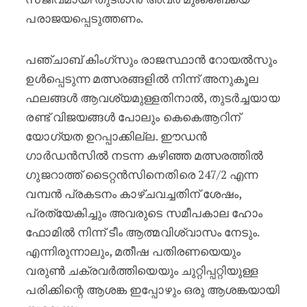
പരാജയപ്പെടുത്തണം.
പഞ്ചാബ് കിംഗ്‌സും രാജസ്ഥാൻ റോയൽസും
ഉൾപ്പെടുന്ന മത്സരങ്ങളിൽ നിന്ന് അനുകൂല
ഫലങ്ങൾ ആവശ്യമുള്ളതിനാൽ, തുടർച്ചയായ
രണ്ട് വിജയങ്ങൾ പോലും കെകെആറിന്
യോഗ്യത ഉറപ്പാക്കില്ല. ഈഡൻ
ഗാർഡൻസിൽ നടന്ന കഴിഞ്ഞ മത്സരത്തിൽ
ഗുജറാത്ത് ടൈറ്റൻസിനെതിരെ 247/2 എന്ന
വമ്പൻ പ്രകടനം കാഴ്ചവച്ചതിന് ശേഷം,
പ്രത്യേകിച്ചും അവരുടെ സമീപകാല ഹോം
ഫോമിൽ നിന്ന് ടീം ആത്മവിശ്വാസം നേടും.
എന്നിരുന്നാലും, മതീഷ പതിരണയെയും
വരുൺ ചക്രവർത്തിയെയും ചുറ്റിപ്പറ്റിയുള്ള
പരിക്കിന്റെ ആശങ്ക ഇപ്പോഴും ഒരു ആശങ്കയായി