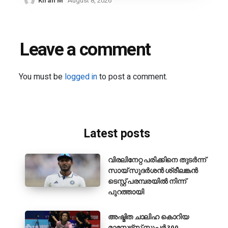
Kiran M
August 8, 2026
Leave a comment
You must be
logged in
to post a comment.
Latest posts
വിരലിനേറ്റ പരിക്കിനെ തുടർന്ന്
സായ് സുദർശൻ ശ്രീലങ്കൻ
ടെസ്റ്റ് പരമ്പരയിൽ നിന്ന്
പുറത്തായി
അഷ്മിത ചാലിഹ കൊറിയ
മാസ്റ്റേഴ്‌സ് സൂപ്പർ 300