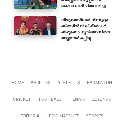
ഫൈനലിൽ പ്രവേശിച്ചു
ന്യൂകാസിലിൽ നിന്നുള്ള
ബ്രസീൽ മിഡ്ഫീൽഡർ
ബ്രൂണോ ഗുയിമറേസിനെ
ആഴ്സണൽ ഒപ്പിട്ടു
HOME
ABOUT US
ATHLETICS
BADMINTON
CRICKET
FOOT BALL
TENNIS
LEGENDS
EDITORIAL
EPIC MATCHES
STORIES