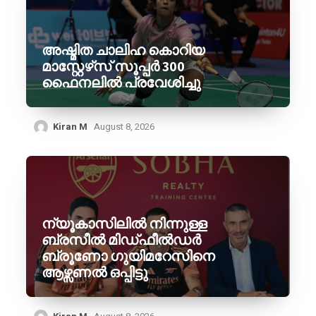
അഷ്മിത ചാലിഹ കൊറിയ
മാസ്റ്റേഴ്‌സ് സൂപ്പർ 300
ഫൈനലിൽ പ്രവേശിച്ചു
Kiran M
August 8, 2026
ന്യൂകാസിലിൽ നിന്നുള്ള
ബ്രസീൽ മിഡ്ഫീൽഡർ
ബ്രൂണോ ഗുയിമറേസിനെ
ആഴ്സണൽ ഒപ്പിട്ടു