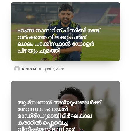
ഹംസ നാസറിന് പിസിബി രണ്ട്
വർഷത്തെ വിലക്കും പത്ത്
ലക്ഷം പാക്കിസ്ഥാൻ ഡോളർ
പിഴയും ചുമത്തി
Kiran M
August 7, 2026
ആഴ്‌സണൽ അഭ്യൂഹങ്ങൾക്ക്
അവസാനം: റയൽ
മാഡ്രിഡുമായി ദീർഘകാല
കരാറിൽ ഒപ്പുവെച്ച
വിനീഷ്യസ് ജൂനിയർ