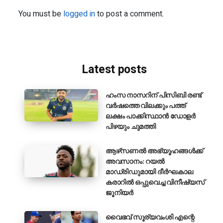
You must be
logged in
to post a comment.
Latest posts
ഹംസ നാസറിന് പിസിബി രണ്ട്
വർഷത്തെ വിലക്കും പത്ത്
ലക്ഷം പാക്കിസ്ഥാൻ ഡോളർ
പിഴയും ചുമത്തി
ആഴ്‌സണൽ അഭ്യൂഹങ്ങൾക്ക്
അവസാനം: റയൽ
മാഡ്രിഡുമായി ദീർഘകാല
കരാറിൽ ഒപ്പുവെച്ച വിനീഷ്യസ്
ജൂനിയർ
വൈഭവ് സൂര്യവംശി എന്റെ