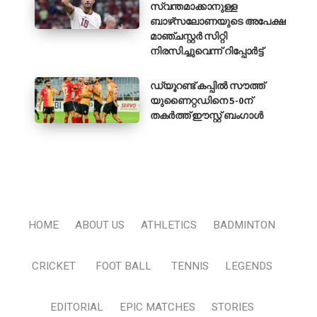
സ്വന്തമാക്കാനുള്ള
ബാഴ്‌സലോണയുടെ അപേക്ഷ
മാഞ്ചസ്റ്റർ സിറ്റി
നിരസിച്ചുവെന്ന് റിപ്പോർട്ട്
ഡ്യൂറണ്ട് കപ്പിൽ സൗത്ത്
യുണൈറ്റഡിനെ 5-0ന്
തകർത്ത് ഈസ്റ്റ് ബംഗാൾ
HOME
ABOUT US
ATHLETICS
BADMINTON
CRICKET
FOOT BALL
TENNIS
LEGENDS
EDITORIAL
EPIC MATCHES
STORIES