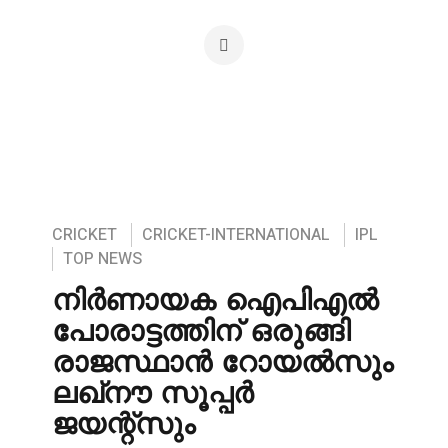
CRICKET
CRICKET-INTERNATIONAL
IPL
TOP NEWS
നിർണായക ഐപിഎൽ
പോരാട്ടത്തിന് ഒരുങ്ങി
രാജസ്ഥാൻ റോയൽസും
ലഖ്‌നൗ സൂപ്പർ
ജയന്റ്‌സും