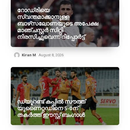
റോഡ്രിയെ
സ്വന്തമാക്കാനുള്ള
ബാഴ്‌സലോണയുടെ അപേക്ഷ
മാഞ്ചസ്റ്റർ സിറ്റി
നിരസിച്ചുവെന്ന് റിപ്പോർട്ട്
Kiran M
August 8, 2026
ഡ്യൂറണ്ട് കപ്പിൽ സൗത്ത്
യുണൈറ്റഡിനെ 5-0ന്
തകർത്ത് ഈസ്റ്റ് ബംഗാൾ