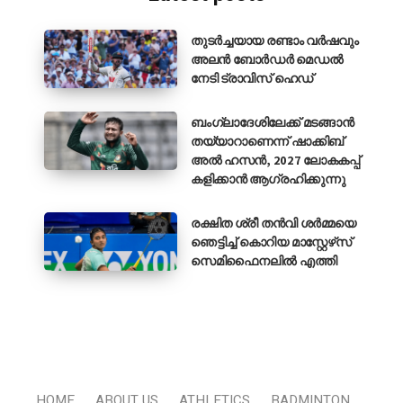
തുടർച്ചയായ രണ്ടാം വർഷവും
അലൻ ബോർഡർ മെഡൽ
നേടി ട്രാവിസ് ഹെഡ്
ബംഗ്ലാദേശിലേക്ക് മടങ്ങാൻ
തയ്യാറാണെന്ന് ഷാക്കിബ്
അൽ ഹസൻ, 2027 ലോകകപ്പ്
കളിക്കാൻ ആഗ്രഹിക്കുന്നു
രക്ഷിത ശ്രീ തൻവി ശർമ്മയെ
ഞെട്ടിച്ച് കൊറിയ മാസ്റ്റേഴ്‌സ്
സെമിഫൈനലിൽ എത്തി
HOME
ABOUT US
ATHLETICS
BADMINTON