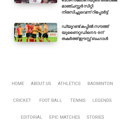
മാഞ്ചസ്റ്റർ സിറ്റി
നിരസിച്ചുവെന്ന് റിപ്പോർട്ട്
ഡ്യൂറണ്ട് കപ്പിൽ സൗത്ത്
യുണൈറ്റഡിനെ 5-0ന്
തകർത്ത് ഈസ്റ്റ് ബംഗാൾ
HOME
ABOUT US
ATHLETICS
BADMINTON
CRICKET
FOOT BALL
TENNIS
LEGENDS
EDITORIAL
EPIC MATCHES
STORIES