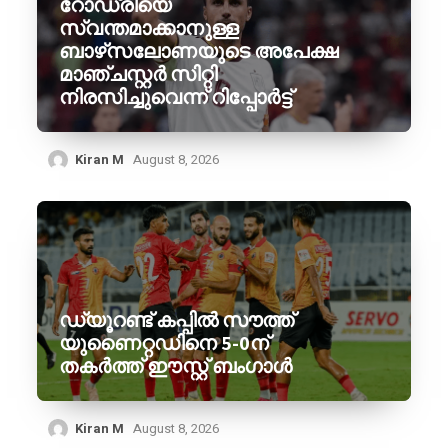
റോഡ്രിയെ
സ്വന്തമാക്കാനുള്ള
ബാഴ്‌സലോണയുടെ അപേക്ഷ
മാഞ്ചസ്റ്റർ സിറ്റി
നിരസിച്ചുവെന്ന് റിപ്പോർട്ട്
Kiran M
August 8, 2026
ഡ്യൂറണ്ട് കപ്പിൽ സൗത്ത്
യുണൈറ്റഡിനെ 5-0ന്
തകർത്ത് ഈസ്റ്റ് ബംഗാൾ
Kiran M
August 8, 2026