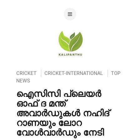
CRICKET
CRICKET-INTERNATIONAL
TOP
NEWS
ഐസിസി പ്ലെയർ
ഓഫ് ദ മന്ത്
അവാർഡുകൾ നഹിദ്
റാണയും ലോറ
വോൾവാർഡും നേടി