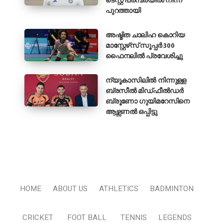
ടെസ്റ്റ് പരമ്പരയിൽ നിന്ന്
പുറത്തായി
അഷ്മിത ചാലിഹ കൊറിയ
മാസ്റ്റേഴ്‌സ് സൂപ്പർ 300
ഫൈനലിൽ പ്രവേശിച്ചു
ന്യൂകാസിലിൽ നിന്നുള്ള
ബ്രസീൽ മിഡ്ഫീൽഡർ
ബ്രൂണോ ഗുയിമറേസിനെ
ആഴ്സണൽ ഒപ്പിട്ടു
HOME
ABOUT US
ATHLETICS
BADMINTON
CRICKET
FOOT BALL
TENNIS
LEGENDS