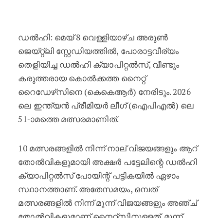
തുടർച്ചയായ നാലാം ജയം തേടി കെക
ഡൽഹി: മെയ് 8 വെള്ളിയാഴ്ച അരുൺ
ജെയ്റ്റ്‌ലി സ്റ്റേഡിയത്തിൽ, പോരാട്ടവീര്യം
തെളിയിച്ച ഡൽഹി ക്യാപിറ്റൽസ്, വീണ്ടും
കരുത്തരായ കൊൽക്കത്ത നൈറ്റ്
റൈഡേഴ്‌സിനെ (കെകെആർ) നേരിടും. 2026
ലെ ഇന്ത്യൻ പ്രീമിയർ ലീഗ് (ഐപിഎൽ) ലെ
51-ാമത്തെ മത്സരമാണിത്.
10 മത്സരങ്ങളിൽ നിന്ന് നാല് വിജയങ്ങളും ആറ്
തോൽവികളുമായി അക്ഷർ പട്ടേലിന്റെ ഡൽഹി
ക്യാപിറ്റൽസ് പോയിന്റ് പട്ടികയിൽ ഏഴാം
സ്ഥാനത്താണ്. അതേസമയം, ഒമ്പത്
മത്സരങ്ങളിൽ നിന്ന് മൂന്ന് വിജയങ്ങളും അഞ്ച്
തോൽവികളുമാണ് നൈറ്റ്‌സിനുള്ളത്. മൂന്ന്