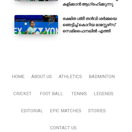
കളിക്കാൻ ആഗ്രഹിക്കുന്നു
രക്ഷിത ശ്രീ തൻവി ശർമ്മയെ
ഞെട്ടിച്ച് കൊറിയ മാസ്റ്റേഴ്‌സ്
സെമിഫൈനലിൽ എത്തി
HOME
ABOUT US
ATHLETICS
BADMINTON
CRICKET
FOOT BALL
TENNIS
LEGENDS
EDITORIAL
EPIC MATCHES
STORIES
CONTACT US