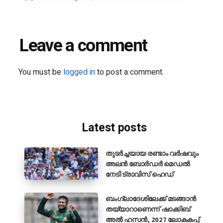
Leave a comment
You must be
logged in
to post a comment.
Latest posts
തുടർച്ചയായ രണ്ടാം വർഷവും
അലൻ ബോർഡർ മെഡൽ
നേടി ട്രാവിസ് ഹെഡ്
ബംഗ്ലാദേശിലേക്ക് മടങ്ങാൻ
തയ്യാറാണെന്ന് ഷാക്കിബ്
അൽ ഹസൻ, 2027 ലോകകപ്പ്