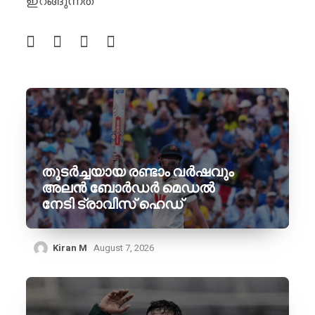
ഇറങ്ങുന്നത്
തുടർച്ചയായ രണ്ടാം വർഷവും
അലൻ ബോർഡർ മെഡൽ
നേടി ട്രാവിസ് ഹെഡ്
Kiran M
August 7, 2026