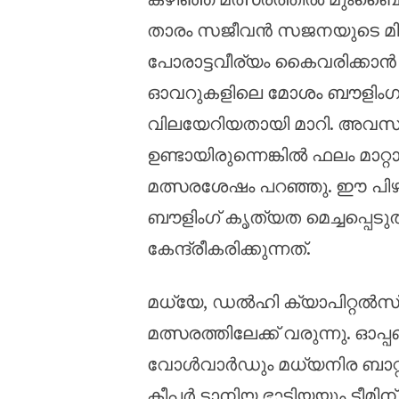
താരം സജീവൻ സജനയുടെ മികച്
പോരാട്ടവീര്യം കൈവരിക്കാൻ സ
ഓവറുകളിലെ മോശം ബൗളിംഗു
വിലയേറിയതായി മാറി. അവസാ
ഉണ്ടായിരുന്നെങ്കിൽ ഫലം മാറ്
മത്സരശേഷം പറഞ്ഞു. ഈ പിഴവു
ബൗളിംഗ് കൃത്യത മെച്ചപ്പെടുത
കേന്ദ്രീകരിക്കുന്നത്.
മധ്യേ, ഡൽഹി ക്യാപിറ്റൽസ് 
മത്സരത്തിലേക്ക് വരുന്നു. 
വോൾവാർഡും മധ്യനിര ബാറ്റ്‌
കീപ്പർ ടാനിയ ഭാട്ടിയയും ടീമിന