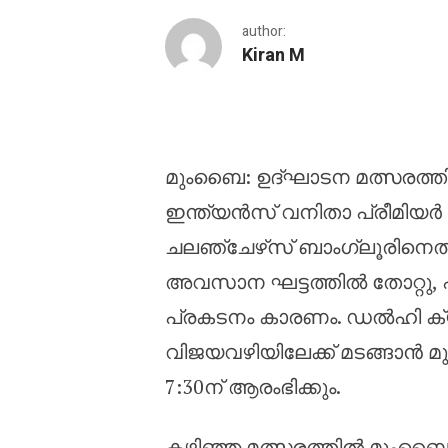
author:
Kiran M
ഡബ്ള്യുപിഎൽ : തിരിച്
മുംബൈ: ഉദ്ഘാടന മത്സരത്ത
ഇന്ത്യൻസ് വനിതാ പ്രീമിയർ ല
ചലഞ്ചേഴ്‌സ് ബാംഗ്ലൂരിനെതി
അവസാന ഘട്ടത്തിൽ തോറ്റു, പ്
പ്രകടനം കാരണം. ഡൽഹി ക്യ
വിജയവഴിയിലേക്ക് മടങ്ങാൻ മും
7:30ന് ആരംഭിക്കും.
കഴിഞ്ഞ മത്സരത്തിൽ മുംബൈയുട