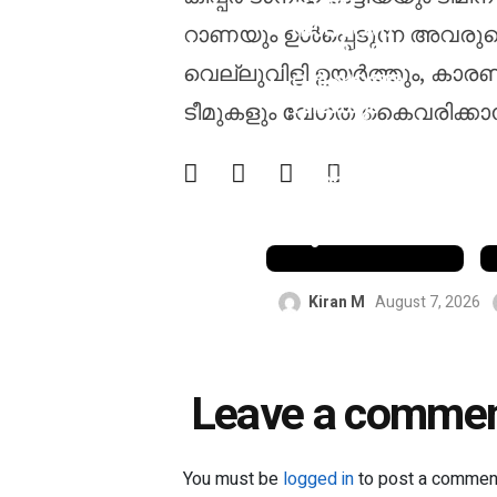
ഹംസ
നാസറിന്
റാണയും ഉൾപ്പെടുന്ന അവരുട
പിസിബി രണ്ട്
വെല്ലുവിളി ഉയർത്തും, കാരണം
വർഷത്തെ
വിലക്കും
ടീമുകളും വേഗത കൈവരിക്കാൻ 
പത്ത് ലക്ഷം
പാക്കിസ്ഥാൻ
ഡോളർ
പിഴയും
ചുമത്തി
Kiran M
August 7, 2026
Leave a comme
You must be
logged in
to post a commen