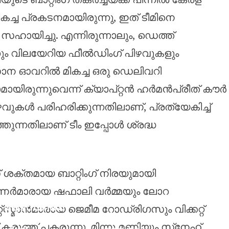
ച പ്രകടനമായിരുന്നു, ഇത് ടീമിനെ
ഹായിച്ചു. എന്നിരുന്നാലും, ഡെത്ത്
ം വിലയേറിയ ഫീൽഡിംഗ് പിഴവുകളും
ന ഓവറിൽ മികച്ച ഒരു ഡെലിവറി
റാമായിരുന്നുവെന്ന് ക്യാപ്റ്റൻ ഹർമൻപ്രീത് കൗർ
കൾ പരിഹരിക്കുന്നതിലാണ്, പ്രത്യേകിച്ച്
്തുന്നതിലാണ് ടീം ഇപ്പോൾ ശ്രദ്ധ
ശക്തമായ ബാറ്റിംഗ് നിരയുമായി
ഓപ്പണർമാരായ ഷഫാലി വർമ്മയും ലോറ
ആഴ്‌സണൽ
സ്മാൻമാരായ ജെമീമ റോഡ്രിഗസും വിക്കറ്റ്
അഭ്യൂഹങ്ങ
് കരുത്ത് പകരുന്നു. മിന്നു മണിയും സ്‌നേഹ്