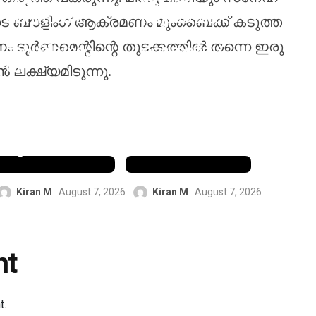
ൾക്ക്
വൈഭവ്
അവസാനം:
സൂര്യവംശി
െ ബൗളിംഗ് ആക്രമണം മുംബൈക്ക് കടുത്ത
റയൽ
എന്റെ
 ടൂർണമെന്റിന്റെ തുടക്കത്തിൽ തന്നെ ഇരു
മാഡ്രിഡുമാ
റെക്കോർഡ്
യി
തകർക്കും;
ലക്ഷ്യമിടുന്നു.
ദീർഘകാല
ചരിത്രനേട്ട
കരാറിൽ
ത്തിന്
ഒപ്പുവെച്ച
പിന്നാലെ
വിനീഷ്യസ്
ബട്‌ലറുടെ
ജൂനിയർ
പ്രവചനം
Kiran M
August 7, 2026
Kiran M
August 7, 2026
nt
t.