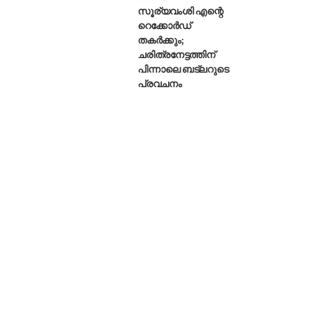
സൂര്യവംശി എന്റെ
റെക്കോർഡ്
തകർക്കും;
ചരിത്രനേട്ടത്തിന്
പിന്നാലെ ബട്‌ലറുടെ
പ്രവചനം