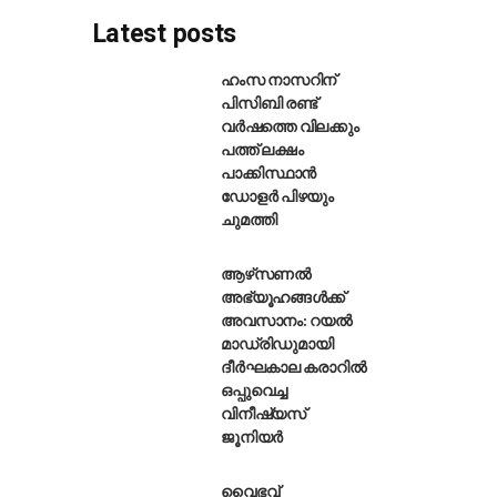
Latest posts
ഹംസ നാസറിന്
പിസിബി രണ്ട്
വർഷത്തെ വിലക്കും
്ത്യൻസ് ഇന്ന് ഡൽഹി ക്യാപിറ്റൽ
പത്ത് ലക്ഷം
പാക്കിസ്ഥാൻ
ഡോളർ പിഴയും
ചുമത്തി
ആഴ്‌സണൽ
അഭ്യൂഹങ്ങൾക്ക്
അവസാനം: റയൽ
മാഡ്രിഡുമായി
ദീർഘകാല കരാറിൽ
ഒപ്പുവെച്ച
വിനീഷ്യസ്
ജൂനിയർ
വൈഭവ്