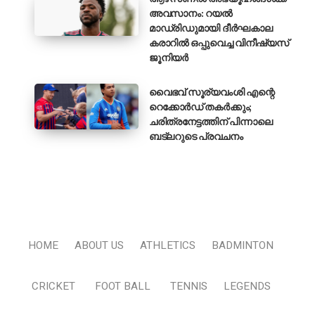
അവസാനം: റയൽ
മാഡ്രിഡുമായി ദീർഘകാല
കരാറിൽ ഒപ്പുവെച്ച വിനീഷ്യസ്
ജൂനിയർ
വൈഭവ് സൂര്യവംശി എന്റെ
റെക്കോർഡ് തകർക്കും;
ചരിത്രനേട്ടത്തിന് പിന്നാലെ
ബട്‌ലറുടെ പ്രവചനം
HOME
ABOUT US
ATHLETICS
BADMINTON
CRICKET
FOOT BALL
TENNIS
LEGENDS