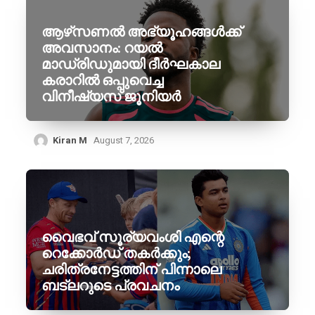
ആഴ്‌സണൽ അഭ്യൂഹങ്ങൾക്ക്
അവസാനം: റയൽ
മാഡ്രിഡുമായി ദീർഘകാല
കരാറിൽ ഒപ്പുവെച്ച
വിനീഷ്യസ് ജൂനിയർ
Kiran M
August 7, 2026
വൈഭവ് സൂര്യവംശി എന്റെ
റെക്കോർഡ് തകർക്കും;
ചരിത്രനേട്ടത്തിന് പിന്നാലെ
ബട്‌ലറുടെ പ്രവചനം