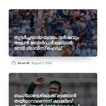
തുടർച്ചയായ രണ്ടാം വർഷവും
അലൻ ബോർഡർ മെഡൽ
നേടി ട്രാവിസ് ഹെഡ്
Kiran M
August 7, 2026
ബംഗ്ലാദേശിലേക്ക് മടങ്ങാൻ
തയ്യാറാണെന്ന് ഷാക്കിബ്