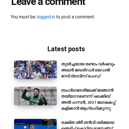
Leave a comment
You must be
logged in
to post a comment.
Latest posts
തുടർച്ചയായ രണ്ടാം വർഷവും
അലൻ ബോർഡർ മെഡൽ
നേടി ട്രാവിസ് ഹെഡ്
ബംഗ്ലാദേശിലേക്ക് മടങ്ങാൻ
തയ്യാറാണെന്ന് ഷാക്കിബ്
അൽ ഹസൻ, 2027 ലോകകപ്പ്
കളിക്കാൻ ആഗ്രഹിക്കുന്നു
രക്ഷിത ശ്രീ തൻവി ശർമ്മയെ
ഞെട്ടിച്ച് കൊറിയ മാസ്റ്റേഴ്‌സ്