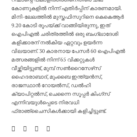
കോണുകളിൽ നിന്ന് എതിർപ്പിന് കാരണമായി.
മിനി-ലേലത്തിൽ മുസ്തഫിസുറിനെ കെകെആർ
9.20 കോടി രൂപയ്ക്ക് വാങ്ങിയിരുന്നു, ഇത്
ഐപിഎൽ ചരിത്രത്തിൽ ഒരു ബംഗ്ലാദേശി
കളിക്കാരന് നൽകിയ ഏറ്റവും ഉയർന്ന
വിലയാണ്. 30 കാരനായ പേസർ 60 ഐപിഎൽ
മത്സരങ്ങളിൽ നിന്ന് 65 വിക്കറ്റുകൾ
വീഴ്ത്തിയിട്ടുണ്ട്, മുമ്പ് സൺറൈസേഴ്‌സ്
ഹൈദരാബാദ്, മുംബൈ ഇന്ത്യൻസ്,
രാജസ്ഥാൻ റോയൽസ്, ഡൽഹി
ക്യാപിറ്റൽസ്, ചെന്നൈ സൂപ്പർ കിംഗ്‌സ്
എന്നിവയുൾപ്പെടെ നിരവധി
ഫ്രാഞ്ചൈസികൾക്കായി കളിച്ചിട്ടുണ്ട്.