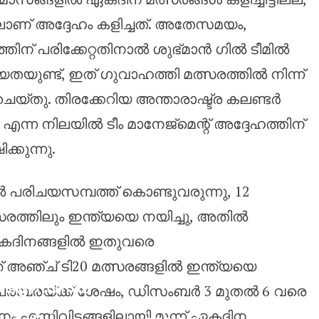
ാണ് അദ്ദേഹം കളിച്ചത്. അതേസമയം,
്തിന് പരിക്കേറ്റതിനാൽ ശുഭ്മാൻ ഗിൽ ടീമിൽ
തയുണ്ട്, ഇത് ഗുവാഹത്തി മത്സരത്തിൽ നിന്ന്
െയ്തു. തിരക്കേറിയ അന്താരാഷ്ട്ര കലണ്ടർ
ന്ന നിലയിൽ ടീം മാനേജ്മെന്റ് അദ്ദേഹത്തിന്
്കുന്നു.
രിചയസമ്പത്ത് കൊണ്ടുവരുന്നു, 12
സരത്തിലും ഇന്ത്യയെ നയിച്ചു, അതിൽ
. ഏകദിനങ്ങളിൽ ഇതുവരെ
്ത് അഞ്ച് ടി20 മത്സരങ്ങളിൽ ഇന്ത്യയെ
ആഴ്‌സണൽ
്റ്റ് പരമ്പരയ്ക്ക് ശേഷം, ഡിസംബർ 3 മുതൽ 6 വരെ
അഭ്യൂഹങ്ങ
ണം എന്നിവിടങ്ങളിലായി മൂന്ന് ഏകദിന