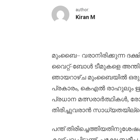
author:
Kiran M
പന്തോ രാഹുലോ? ദക്ഷിണ
മുംബൈ– വരാനിരിക്കുന്ന ദക്
വൈറ്റ്-ബോൾ ടീമുകളെ അന്ത
ഞായറാഴ്ച മുംബൈയിൽ ഒരു സ
പ്രകാരം, കെഎൽ രാഹുലും ഋഷ
പ്രധാന മത്സരാർത്ഥികൾ, രോ
തിരിച്ചുവരാൻ സാധ്യതയില്ലെന്ന
പന്ത് തിരിച്ചെത്തിയതിനുശേഷം
കാഴ്ചവച്ചിട്ടുണ്ട്, പക്ഷേ സമ