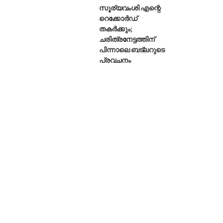
സൂര്യവംശി എന്റെ
റെക്കോർഡ്
തകർക്കും;
ചരിത്രനേട്ടത്തിന്
പിന്നാലെ ബട്‌ലറുടെ
പ്രവചനം