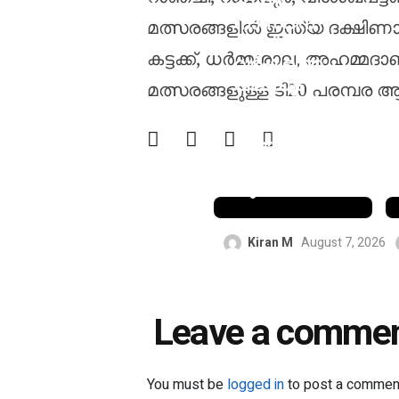
ഹംസ
നാസറിന്
മത്സരങ്ങളിൽ ഇന്ത്യ ദക്ഷിണാ
പിസിബി രണ്ട്
കട്ടക്ക്, ധർമ്മശാല, അഹമ്മദ
വർഷത്തെ
വിലക്കും
മത്സരങ്ങളുള്ള ടി20 പരമ്പര ആര
പത്ത് ലക്ഷം
പാക്കിസ്ഥാൻ
ഡോളർ
പിഴയും
ചുമത്തി
Kiran M
August 7, 2026
Leave a comme
You must be
logged in
to post a commen