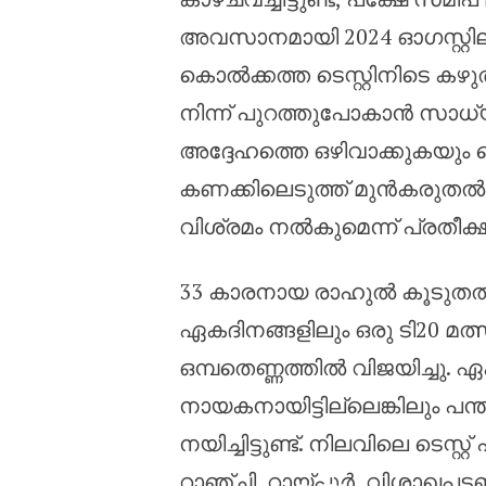
അവസാനമായി 2024 ഓഗസ്റ്റില
കൊൽക്കത്ത ടെസ്റ്റിനിടെ കഴുത
നിന്ന് പുറത്തുപോകാൻ സാധ്യ
അദ്ദേഹത്തെ ഒഴിവാക്കുകയും ച
കണക്കിലെടുത്ത് മുൻകരുതൽ എ
വിശ്രമം നൽകുമെന്ന് പ്രതീക്ഷിക
33 കാരനായ രാഹുൽ കൂടുതൽ പ
ഏകദിനങ്ങളിലും ഒരു ടി20 മത്
ഒമ്പതെണ്ണത്തിൽ വിജയിച്ചു
നായകനായിട്ടില്ലെങ്കിലും പന
നയിച്ചിട്ടുണ്ട്. നിലവിലെ ടെസ
റാഞ്ചി, റായ്പൂർ, വിശാഖപട്ട