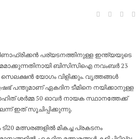
ാഫ്രിക്കയ്‌ക്കെതിരായ ഏകദിന പര
ഷിണാഫ്രിക്കൻ പര്യടനത്തിനുള്ള ഇന്ത്യയുടെ
ിമമാക്കുന്നതിനായി ബിസിസിഐ നവംബർ 23
െലക്ഷൻ യോഗം വിളിക്കും. വൃത്തങ്ങൾ
ഭ് പന്തുമാണ് ഏകദിന ടീമിനെ നയിക്കാനുള്ള
ഹിത് ശർമ്മ 50 ഓവർ നായക സ്ഥാനത്തേക്ക്
് ഇത് സൂചിപ്പിക്കുന്നു.
 ടി20 മത്സരങ്ങളിൽ മികച്ച പ്രകടനം
ീപ മാസങ്ങളിൽ ഏകദിന മത്സരങ്ങൾ കളിച്ചിട്ടില്ല,