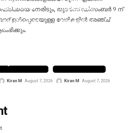
ൾക്ക്
വൈഭവ്
അവസാനം:
സൂര്യവംശി
ഫ്രിക്കയെ നേരിടും, തുടർന്ന് ഡിസംബർ 9 ന്
റയൽ
എന്റെ
ാബാദ് ഉൾപ്പെടെയുള്ള വേദികളിൽ അഞ്ച്
മാഡ്രിഡുമാ
റെക്കോർഡ്
യി
തകർക്കും;
ംഭിക്കും.
ദീർഘകാല
ചരിത്രനേട്ട
കരാറിൽ
ത്തിന്
ഒപ്പുവെച്ച
പിന്നാലെ
വിനീഷ്യസ്
ബട്‌ലറുടെ
ജൂനിയർ
പ്രവചനം
Kiran M
August 7, 2026
Kiran M
August 7, 2026
nt
t.