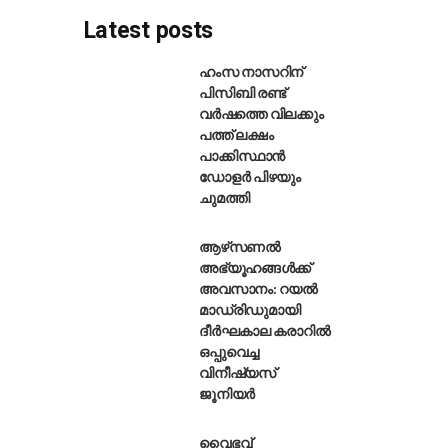
Latest posts
ഹംസ നാസറിന്
പിസിബി രണ്ട്
വർഷത്തെ വിലക്കും
മ്പരയ്ക്കുള്ള ക്യാപ്റ്റനെ ബി
പത്ത് ലക്ഷം
പാക്കിസ്ഥാൻ
ഡോളർ പിഴയും
ചുമത്തി
ആഴ്‌സണൽ
അഭ്യൂഹങ്ങൾക്ക്
അവസാനം: റയൽ
മാഡ്രിഡുമായി
ദീർഘകാല കരാറിൽ
ഒപ്പുവെച്ച
വിനീഷ്യസ്
ജൂനിയർ
വൈഭവ്