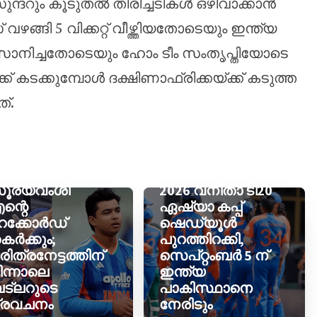
ുന്ദറും കൂടുതൽ തിരിച്ചടികൾ ഒഴിവാക്കാൻ
ഴങ്ങി 5 വിക്കറ്റ് വീഴ്ത്തിയതോടെയും ഇന്ത്യ
നിച്ചതോടെയും ഹോം ടീം സംതൃപ്തിയോടെ
്ക് കടക്കുമ്പോൾ ദക്ഷിണാഫ്രിക്കയ്ക്ക് കടുത്ത
്.
ൈഭവ്
ൂര്യവംശി
2026 വനിതാ ടി20
ന്റെ
ഏഷ്യാ കപ്പ്
െക്കോർഡ്
ഷെഡ്യൂൾ
കർക്കും;
പുറത്തിറക്കി,
രിത്രനേട്ടത്തിന്
സെപ്റ്റംബർ 5 ന്
ിന്നാലെ
ഇന്ത്യ
ട്‌ലറുടെ
പാകിസ്ഥാനെ
്രവചനം
നേരിടും