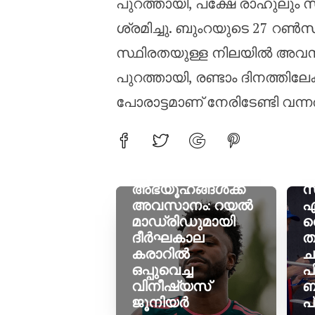
പുറത്തായി, പക്ഷേ രാഹുലും സ
ശ്രമിച്ചു. ബുംറയുടെ 27 റൺസ് വ
സ്ഥിരതയുള്ള നിലയിൽ അവസാ
പുറത്തായി, രണ്ടാം ദിനത്തിലേക
പോരാട്ടമാണ് നേരിടേണ്ടി വന്നത
ആഴ്‌സണൽ
വ
അഭ്യൂഹങ്ങൾക്ക്
സ
അവസാനം: റയൽ
എ
മാഡ്രിഡുമായി
റ
ദീർഘകാല
ത
കരാറിൽ
ച
ഒപ്പുവെച്ച
പ
വിനീഷ്യസ്
ബ
ജൂനിയർ
പ