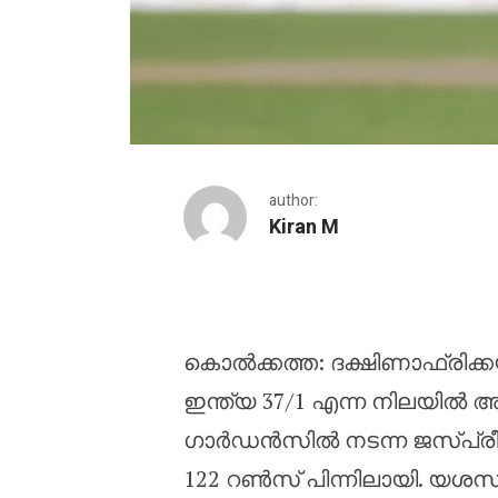
author:
Kiran M
ഒന്നാം ടെസ്റ്റ് : ബുംറയ
കൊൽക്കത്ത: ദക്ഷിണാഫ്രിക്കയ
ഇന്ത്യ 37/1 എന്ന നിലയിൽ 
ഗാർഡൻസിൽ നടന്ന ജസ്പ്രീത് 
122 റൺസ് പിന്നിലായി. യശസ്