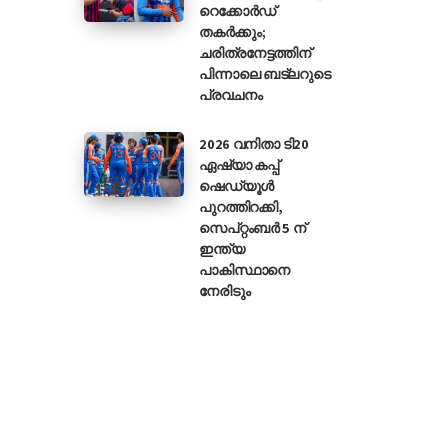
റെക്കോർഡ്
തകർക്കും;
ചരിത്രനേട്ടത്തിന്
പിന്നാലെ ബട്‌ലറുടെ
പ്രവചനം
2026 വനിതാ ടി20
ഏഷ്യാ കപ്പ്
ഷെഡ്യൂൾ
പുറത്തിറക്കി,
സെപ്റ്റംബർ 5 ന്
ഇന്ത്യ
പാകിസ്ഥാനെ
നേരിടും