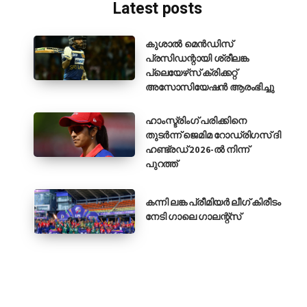
Latest posts
കുശാൽ മെൻഡിസ്
പ്രസിഡന്റായി ശ്രീലങ്ക
പ്ലെയേഴ്‌സ് ക്രിക്കറ്റ്
അസോസിയേഷൻ ആരംഭിച്ചു
ഹാംസ്ട്രിംഗ് പരിക്കിനെ
തുടർന്ന് ജെമിമ റോഡ്രിഗസ് ദി
ഹണ്ട്രഡ് 2026-ൽ നിന്ന്
പുറത്ത്
കന്നി ലങ്ക പ്രീമിയർ ലീഗ് കിരീടം
നേടി ഗാലെ ഗാലന്റ്‌സ്