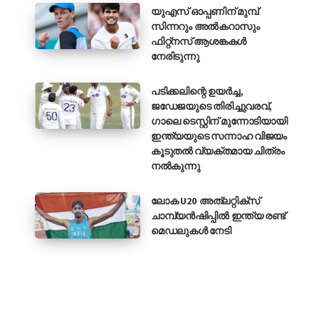
യുഎസ് ഓപ്പണിന് മുമ്പ്
സിന്നറും അൽകറാസും
ഫിറ്റ്നസ് ആശങ്കകൾ
നേരിടുന്നു
പടിക്കലിന്റെ ഉയർച്ച,
ജഡേജയുടെ തിരിച്ചുവരവ്,
ഗാലെ ടെസ്റ്റിന് മുന്നോടിയായി
ഇന്ത്യയുടെ സന്നാഹ വിജയം
കൂടുതൽ വ്യക്തമായ ചിത്രം
നൽകുന്നു
ലോക U20 അത്‌ലറ്റിക്‌സ്
ചാമ്പ്യൻഷിപ്പിൽ ഇന്ത്യ രണ്ട്
മെഡലുകൾ നേടി