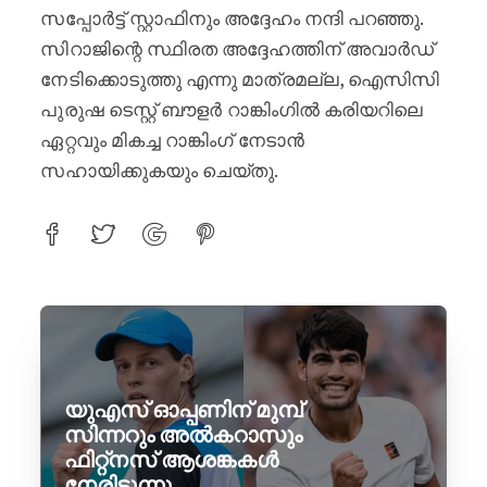
സപ്പോർട്ട് സ്റ്റാഫിനും അദ്ദേഹം നന്ദി പറഞ്ഞു.
സിറാജിന്റെ സ്ഥിരത അദ്ദേഹത്തിന് അവാർഡ്
നേടിക്കൊടുത്തു എന്നു മാത്രമല്ല, ഐസിസി
പുരുഷ ടെസ്റ്റ് ബൗളർ റാങ്കിംഗിൽ കരിയറിലെ
ഏറ്റവും മികച്ച റാങ്കിംഗ് നേടാൻ
സഹായിക്കുകയും ചെയ്തു.
യുഎസ് ഓപ്പണിന് മുമ്പ്
സിന്നറും അൽകറാസും
ഫിറ്റ്നസ് ആശങ്കകൾ
നേരിടുന്നു