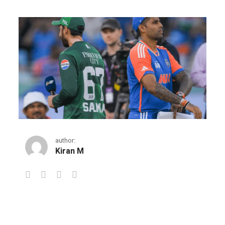
author:
Kiran M
പാകിസ്ഥാനെതിരായ വിജയം സായുധ സേ