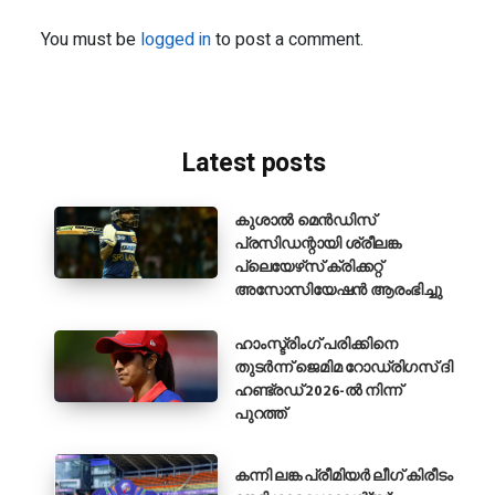
You must be
logged in
to post a comment.
Latest posts
കുശാൽ മെൻഡിസ്
പ്രസിഡന്റായി ശ്രീലങ്ക
പ്ലെയേഴ്‌സ് ക്രിക്കറ്റ്
അസോസിയേഷൻ ആരംഭിച്ചു
ഹാംസ്ട്രിംഗ് പരിക്കിനെ
തുടർന്ന് ജെമിമ റോഡ്രിഗസ് ദി
ഹണ്ട്രഡ് 2026-ൽ നിന്ന്
പുറത്ത്
കന്നി ലങ്ക പ്രീമിയർ ലീഗ് കിരീടം