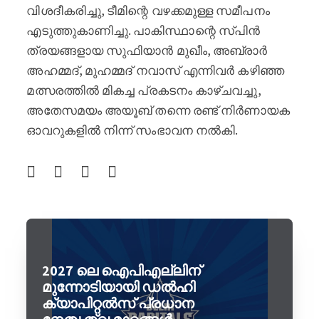
വിശദീകരിച്ചു, ടീമിന്റെ വഴക്കമുള്ള സമീപനം
എടുത്തുകാണിച്ചു. പാകിസ്ഥാന്റെ സ്പിൻ
ത്രയങ്ങളായ സുഫിയാൻ മുഖീം, അബ്രാർ
അഹമ്മദ്, മുഹമ്മദ് നവാസ് എന്നിവർ കഴിഞ്ഞ
മത്സരത്തിൽ മികച്ച പ്രകടനം കാഴ്ചവച്ചു,
അതേസമയം അയൂബ് തന്നെ രണ്ട് നിർണായക
ഓവറുകളിൽ നിന്ന് സംഭാവന നൽകി.
2027 ലെ ഐപിഎല്ലിന്
മുന്നോടിയായി ഡൽഹി
ക്യാപിറ്റൽസ് പ്രധാന