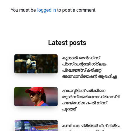
You must be
logged in
to post a comment.
Latest posts
കുശാൽ മെൻഡിസ്
പ്രസിഡന്റായി ശ്രീലങ്ക
പ്ലെയേഴ്‌സ് ക്രിക്കറ്റ്
അസോസിയേഷൻ ആരംഭിച്ചു
ഹാംസ്ട്രിംഗ് പരിക്കിനെ
തുടർന്ന് ജെമിമ റോഡ്രിഗസ് ദി
ഹണ്ട്രഡ് 2026-ൽ നിന്ന്
പുറത്ത്
കന്നി ലങ്ക പ്രീമിയർ ലീഗ് കിരീടം