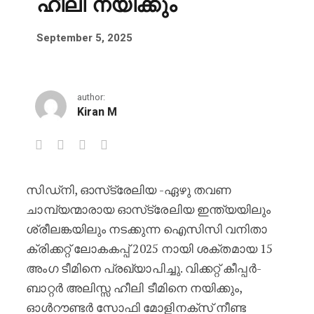
ഹീലി നയിക്കും
September 5, 2025
author:
Kiran M
സിഡ്‌നി, ഓസ്‌ട്രേലിയ -ഏഴു തവണ
2025 ലെ വനിതാ ക്രിക്കറ്റ് ലോകകപ്പ
ചാമ്പ്യന്മാരായ ഓസ്‌ട്രേലിയ ഇന്ത്യയിലും
ശ്രീലങ്കയിലും നടക്കുന്ന ഐസിസി വനിതാ
ക്രിക്കറ്റ് ലോകകപ്പ് 2025 നായി ശക്തമായ 15
അംഗ ടീമിനെ പ്രഖ്യാപിച്ചു. വിക്കറ്റ് കീപ്പർ-
ബാറ്റർ അലിസ്സ ഹീലി ടീമിനെ നയിക്കും,
ഓൾറൗണ്ടർ സോഫി മോളിനക്സ് നീണ്ട