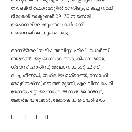
റോബിൻ ഫോർമാറ്റിൽ നേരിടും, മികച്ച നാല്
ടീമുകൾ ഒക്ടോബർ 29–30 ന് സെമി
ഫൈനലിലേക്കും നവംബർ 2 ന്
ഫൈനലിലേക്കും പോകും.
ഓസ്‌ട്രേലിയ ടീം: അലിസ്സ ഹീലി , ഡാർസി
ബ്രൗൺ, ആഷ് ഗാർഡ്‌നർ, കിം ഗാർത്ത്,
ഗ്രേസ് ഹാരിസ്, അലാന കിംഗ്, ഫീബ്
ലിച്ച്‌ഫീൽഡ്, തഹ്ലിയ മഗ്രാത്ത്, സോഫി
മോളിനക്സ്, ബെത്ത് മൂണി, എല്ലിസ് പെറി,
മേഗൻ ഷട്ട്, അന്നബെൽ സതർലാൻഡ്,
ജോർജിയ വോൾ, ജോർജിയ വെയർഹാം