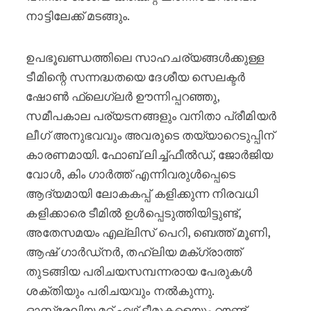
നാട്ടിലേക്ക് മടങ്ങും.
ഉപഭൂഖണ്ഡത്തിലെ സാഹചര്യങ്ങൾക്കുള്ള
ടീമിന്റെ സന്നദ്ധതയെ ദേശീയ സെലക്ടർ
ഷോൺ ഫ്ലെഗ്ലർ ഊന്നിപ്പറഞ്ഞു,
സമീപകാല പര്യടനങ്ങളും വനിതാ പ്രീമിയർ
ലീഗ് അനുഭവവും അവരുടെ തയ്യാറെടുപ്പിന്
കാരണമായി. ഫോബ് ലിച്ച്ഫീൽഡ്, ജോർജിയ
വോൾ, കിം ഗാർത്ത് എന്നിവരുൾപ്പെടെ
ആദ്യമായി ലോകകപ്പ് കളിക്കുന്ന നിരവധി
കളിക്കാരെ ടീമിൽ ഉൾപ്പെടുത്തിയിട്ടുണ്ട്,
അതേസമയം എല്ലിസ് പെറി, ബെത്ത് മൂണി,
ആഷ് ഗാർഡ്നർ, തഹ്ലിയ മക്ഗ്രാത്ത്
തുടങ്ങിയ പരിചയസമ്പന്നരായ പേരുകൾ
ശക്തിയും പരിചയവും നൽകുന്നു.
ഓസ്ട്രേലിയ മറ്റ് ഏഴ് ടീമുകളെയും റൗണ്ട്