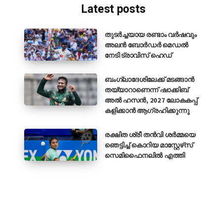
Latest posts
തുടർച്ചയായ രണ്ടാം വർഷവും
അലൻ ബോർഡർ മെഡൽ
നേടി ട്രാവിസ് ഹെഡ്
ബംഗ്ലാദേശിലേക്ക് മടങ്ങാൻ
തയ്യാറാണെന്ന് ഷാക്കിബ്
അൽ ഹസൻ, 2027 ലോകകപ്പ്
കളിക്കാൻ ആഗ്രഹിക്കുന്നു
രക്ഷിത ശ്രീ തൻവി ശർമ്മയെ
ഞെട്ടിച്ച് കൊറിയ മാസ്റ്റേഴ്‌സ്
സെമിഫൈനലിൽ എത്തി