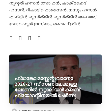
നൂറുൽ ഹസൻ സോഹൻ, ഷാക് മഹേദി
ഹസൻ, റിഷാദ് ഹൊസൈൻ, നസും ഹസൻ
തഫ്‌കിൻ, മുസ്‌ത്‌കിൻ, മുസ്‌ത്‌കിൻ അഹമ്മദ്,
ഷോറിഫുൾ ഇസ്ലാം, ഷൈഫ് ഉദ്ദീൻ
ഫ്രാങ്കോ മാസ്റ്റന്റുവാനോ
2026-27 സീസണിലേക്കുള്ള
ലോണിൽ ഇറ്റാലിയൻ ക്ലബ്
ഫിയോറന്റീനയിൽ ചേർന്നു
Kiran M
August 8, 2026