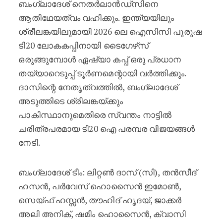
ബംഗ്ലാദേശ് നെതർലാൻഡ്‌സിനെ
ആതിഥേയത്വം വഹിക്കും. ഇന്ത്യയിലും
ശ്രീലങ്കയിലുമായി 2026 ലെ ഐസിസി പുരുഷ
ടി20 ലോകകപ്പിനായി ടൈഗേഴ്‌സ്
ഒരുങ്ങുമ്പോൾ ഏഷ്യാ കപ്പ് ഒരു പ്രധാന
തയ്യാറെടുപ്പ് ടൂർണമെന്റായി വർത്തിക്കും.
ദാസിന്റെ നേതൃത്വത്തിൽ, ബംഗ്ലാദേശ്
അടുത്തിടെ ശ്രീലങ്കയ്ക്കും
പാകിസ്ഥാനുമെതിരെ സ്വന്തം നാട്ടിൽ
ചരിത്രപരമായ ടി20 ഐ പരമ്പര വിജയങ്ങൾ
നേടി.
ബംഗ്ലാദേശ് ടീം: ലിറ്റൺ ദാസ് (സി), തൻസീദ്
ഹസൻ, പർവേസ് ഹൊസൈൻ ഇമോൺ,
സെയ്ഫ് ഹസ്സൻ, തൗഹിദ് ഹൃദയ്, ജാക്കർ
അലി അനിക്, ഷമീം ഹൊസൈൻ, ക്വാസി