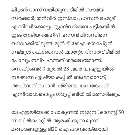
ലിറ്റൺ ദാസ് നയിക്കുന്ന ടീമിൽ സൗമ്യ
സർക്കാർ, തൻവീർ ഇസ്ലാം, ഹസൻ മഹ്മൂദ്
എന്നിവർക്കൊപ്പം സ്റ്റാൻഡ്‌ബൈ പട്ടികയിൽ
ഇടം നേടിയ മെഹിദി ഹസൻ മിറാസിനെ
ഒഴിവാക്കിയിട്ടുണ്ട്. മുൻ ടി20ഐ ക്യാപ്റ്റൻ
നജ്മുൾ ഹൊസൈൻ ഷാന്റോ റിസർവ് ടീമിൽ
പോലും ഇല്ല എന്നത് ശ്രദ്ധേയമാണ്.
സെപ്റ്റംബർ 9 മുതൽ 28 വരെ യുഎഇയിൽ
നടക്കുന്ന ഏഷ്യാ കപ്പിൽ ബംഗ്ലാദേശ്,
അഫ്ഗാനിസ്ഥാൻ, ശ്രീലങ്ക, ഹോങ്കോംഗ്
എന്നിവരോടൊപ്പം ഗ്രൂപ്പ് ബിയിൽ മത്സരിക്കും.
യുഎഇയിലേക്ക് പോകുന്നതിനുമുമ്പ്, ഓഗസ്റ്റ് 30
ന് സിൽഹെറ്റിൽ ആരംഭിക്കുന്ന മൂന്ന്
മത്സരങ്ങളുള്ള ടി20 ഐ പരമ്പരയ്ക്കായി