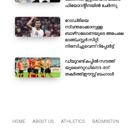
ഫിയോറന്റീനയിൽ ചേർന്നു
റോഡ്രിയെ
സ്വന്തമാക്കാനുള്ള
ബാഴ്‌സലോണയുടെ അപേക്ഷ
മാഞ്ചസ്റ്റർ സിറ്റി
നിരസിച്ചുവെന്ന് റിപ്പോർട്ട്
ഡ്യൂറണ്ട് കപ്പിൽ സൗത്ത്
യുണൈറ്റഡിനെ 5-0ന്
തകർത്ത് ഈസ്റ്റ് ബംഗാൾ
HOME
ABOUT US
ATHLETICS
BADMINTON