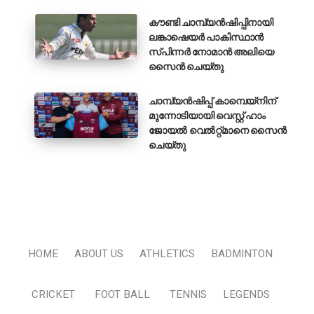
കൗണ്ടി ചാമ്പ്യൻഷിപ്പിനായി
ലങ്കാഷെയർ പാകിസ്ഥാൻ
സ്പിന്നർ നോമാൻ അലിയെ
സൈൻ ചെയ്തു
ചാമ്പ്യൻഷിപ്പ് കാമ്പെയ്‌നിന്
മുന്നോടിയായി വെസ്റ്റ് ഹാം
ജോയൽ വെൽറ്റ്മാനെ സൈൻ
ചെയ്തു
HOME
ABOUT US
ATHLETICS
BADMINTON
CRICKET
FOOT BALL
TENNIS
LEGENDS