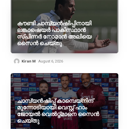
കൗണ്ടി ചാമ്പ്യൻഷിപ്പിനായി
ലങ്കാഷെയർ പാകിസ്ഥാൻ
സ്പിന്നർ നോമാൻ അലിയെ
സൈൻ ചെയ്തു
Kiran M
August 6, 2026
ചാമ്പ്യൻഷിപ്പ് കാമ്പെയ്‌നിന്
മുന്നോടിയായി വെസ്റ്റ് ഹാം
ജോയൽ വെൽറ്റ്മാനെ സൈൻ
ചെയ്തു