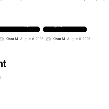
കൊറിയ
മിഡ്ഫീൽഡ
മാസ്റ്റേഴ്‌സ്
ർ ബ്രൂണോ
സൂപ്പർ 300
ഗുയിമറേസി
ഫൈനലിൽ
നെ ആഴ്സണൽ
പ്രവേശിച്ചു
ഒപ്പിട്ടു
Kiran M
August 8, 2026
Kiran M
August 8, 2026
nt
t.