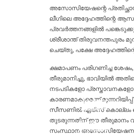
അസോസിയേഷന്റെ പ്രതിച്ഛായയെ
ലീഗിലെ അദ്ദേഹത്തിന്റെ ആസൂ
പ്രവർത്തനങ്ങളിൽ പങ്കെടുക്കു
ശ്രീശാന്ത് തിരുവനന്തപുര
ചെയ്തു, പക്ഷേ അദ്ദേഹത്തിന്റെ
ക്ഷമാപണം പരിഗണിച്ച ശേഷ
തീരുമാനിച്ചു, ഭാവിയിൽ അതിന്റ
നടപടികളോ പ്രസ്താവനകളോ ക
കാരണമാകുമെന്ന് മുന്നറിയിപ്പ് 
വിരലിനേറ്റ
പരിക്കിനെ
സീസണിൽ ഏരീസ് കൊല്ലം സെയ
തുടർന്ന്
തുടരുന്നതിന് ഈ തീരുമാനം വഴി
സായ്
സുദർശൻ
സംസ്ഥാന അസോസിയേഷനും തമ്മി