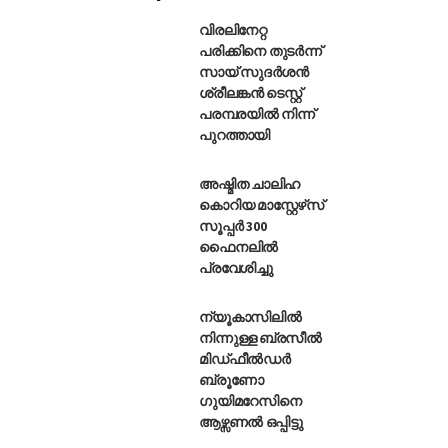
വിരലിനേറ്റ
പരിക്കിനെ തുടർന്ന്
സായ് സുദർശൻ
െസിഎ പിൻവലിച്ചു
ശ്രീലങ്കൻ ടെസ്റ്റ്
പരമ്പരയിൽ നിന്ന്
പുറത്തായി
അഷ്മിത ചാലിഹ
കൊറിയ മാസ്റ്റേഴ്‌സ്
സൂപ്പർ 300
ഫൈനലിൽ
പ്രവേശിച്ചു
ന്യൂകാസിലിൽ
നിന്നുള്ള ബ്രസീൽ
മിഡ്ഫീൽഡർ
ബ്രൂണോ
ഗുയിമറേസിനെ
ആഴ്സണൽ ഒപ്പിട്ടു