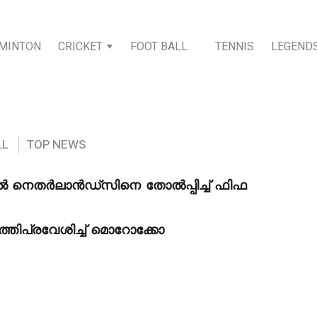
MINTON
CRICKET
FOOT BALL
TENNIS
LEGEND
LL
TOP NEWS
ിൽ നെതർലാൻഡ്‌സിനെ തോൽപ്പിച്ച് ഫിഫ
ത്തിപ്രവേശിച്ച് മൊറോക്കോ