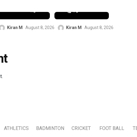
ഫൈനലിൽ
നെ ആഴ്സണൽ
പ്രവേശിച്ചു
ഒപ്പിട്ടു
Kiran M
August 8, 2026
Kiran M
August 8, 2026
nt
t.
ATHLETICS
BADMINTON
CRICKET
FOOT BALL
T