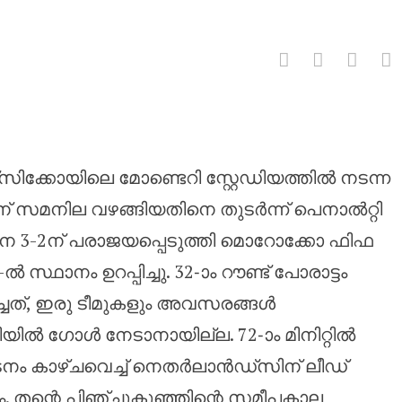
െനാൽറ്റിയിൽ നെതർലാൻഡ്‌സിനെ ത
സിക്കോയിലെ മോണ്ടെറി സ്റ്റേഡിയത്തിൽ നടന്ന
ിന് സമനില വഴങ്ങിയതിനെ തുടർന്ന് പെനാൽറ്റി
നെ 3-2ന് പരാജയപ്പെടുത്തി മൊറോക്കോ ഫിഫ
 സ്ഥാനം ഉറപ്പിച്ചു. 32-ാം റൗണ്ട് പോരാട്ടം
ത്, ഇരു ടീമുകളും അവസരങ്ങൾ
തിയിൽ ഗോൾ നേടാനായില്ല. 72-ാം മിനിറ്റിൽ
നം കാഴ്ചവെച്ച് നെതർലാൻഡ്‌സിന് ലീഡ്
. തന്റെ പിഞ്ചുകുഞ്ഞിന്റെ സമീപകാല