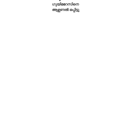
ഗുയിമറേസിനെ
ആഴ്സണൽ ഒപ്പിട്ടു