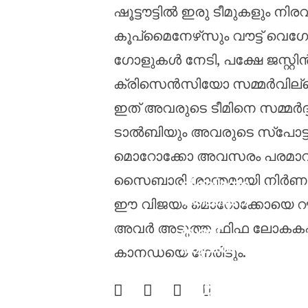
ഷൂട്ടൗട്ടിൽ ഇരു ടീമുകളും നി
കൂപ്‌മൈനേഴ്‌സും വൗട്ട് വ
ഗോളുകൾ നേടി, പക്ഷേ ജസ്റ്റിൻ 
ക്രിസെൻസിയോ സമ്മർവില്ലെ
ഇത് അവരുടെ ടീമിനെ സമ്മർദ്
ടാൽബിയും അവരുടെ സ്‌പോട്ട്
മൊറോക്കോ അവസരം പരമാവധി
സൈബാരി ശാന്തമായി നിർണായക 
വിരലിനേറ്റ
പരിക്കിനെ
ഈ വിജയം മൊറോക്കോയെ റൗണ്ട്
തുടർന്ന്
അവർ അടുത്ത ഫിഫ ലോകകപ്
സായ്
സുദർശൻ
കാനഡയെ നേരിടും.
ശ്രീലങ്കൻ
ടെസ്റ്റ്
പരമ്പരയിൽ