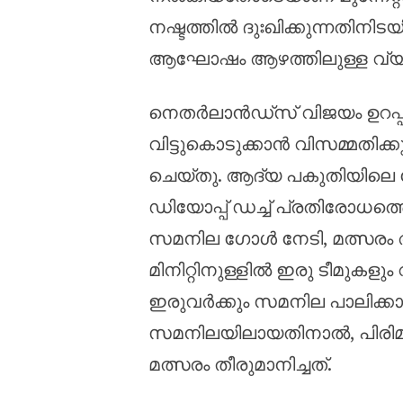
നഷ്ടത്തിൽ ദുഃഖിക്കുന്നതിന
ആഘോഷം ആഴത്തിലുള്ള വ്യക്ത
നെതർലാൻഡ്‌സ് വിജയം ഉറപ്പാ
വിട്ടുകൊടുക്കാൻ വിസമ്മതി
ചെയ്തു. ആദ്യ പകുതിയിലെ സ
ഡിയോപ്പ് ഡച്ച് പ്രതിരോധത്തെ
സമനില ഗോൾ നേടി, മത്സരം അ
മിനിറ്റിനുള്ളിൽ ഇരു ടീമുകളു
ഇരുവർക്കും സമനില പാലിക്കാ
സമനിലയിലായതിനാൽ, പിരിമുറുക
മത്സരം തീരുമാനിച്ചത്.