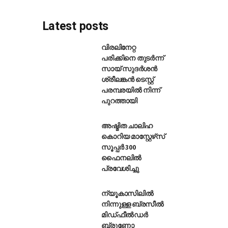
Latest posts
വിരലിനേറ്റ
പരിക്കിനെ തുടർന്ന്
സായ് സുദർശൻ
ോൽപ്പിച്ച് ഫിഫ ലോകകപ്പ് 2026
ശ്രീലങ്കൻ ടെസ്റ്റ്
പരമ്പരയിൽ നിന്ന്
പുറത്തായി
അഷ്മിത ചാലിഹ
കൊറിയ മാസ്റ്റേഴ്‌സ്
സൂപ്പർ 300
ഫൈനലിൽ
പ്രവേശിച്ചു
ന്യൂകാസിലിൽ
നിന്നുള്ള ബ്രസീൽ
മിഡ്ഫീൽഡർ
ബ്രൂണോ