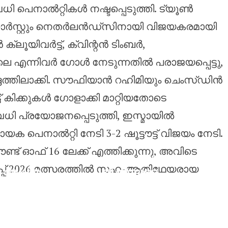
രവധി പെനാൽറ്റികൾ നഷ്ടപ്പെടുത്തി. ട്യൂൺ
െഗോർസ്റ്റും നെതർലൻഡ്‌സിനായി വിജയകരമായി
ക്ലൂയിവർട്ട്, ക്വിന്റൻ ടിംബർ,
 എന്നിവർ ഗോൾ നേടുന്നതിൽ പരാജയപ്പെട്ടു,
ദത്തിലാക്കി. സൗഫിയാൻ റഹിമിയും ചെംസ്‌ഡിൻ
 കിക്കുകൾ ഗോളാക്കി മാറ്റിയതോടെ
 പ്രയോജനപ്പെടുത്തി, ഇസ്മായിൽ
പെനാൽറ്റി നേടി 3-2 ഷൂട്ടൗട്ട് വിജയം നേടി.
 ഓഫ് 16 ലേക്ക് എത്തിക്കുന്നു, അവിടെ
ന്യൂകാസിലി
പ് 2026 മത്സരത്തിൽ സഹ-ആതിഥേയരായ
അഷ്മിത
ൽ നിന്നുള്ള
ചാലിഹ
ബ്രസീൽ
കൊറിയ
മിഡ്ഫീൽഡ
മാസ്റ്റേഴ്‌സ്
ർ ബ്രൂണോ
സൂപ്പർ 300
ഗുയിമറേസി