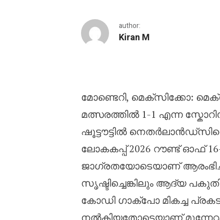
author:
Kiran M
ജയം പെനാൽറ്റിയിൽ : പ
മോണ്ടെറി, മെക്സിക്കോ: മെക്
മത്സരത്തിൽ 1-1 എന്ന സ്കോറ
ഷൂട്ടൗട്ടിൽ നെതർലാൻഡ്‌സി
ലോകകപ്പ് 2026 റൗണ്ട് ഓഫ് 16-ൽ
ജാഗ്രതയോടെയാണ് ആരംഭിച്ച
സൃഷ്ടിച്ചെങ്കിലും ആദ്യ പകു
കോഡി ഗാക്പോ മികച്ച പ്രകട
നൽകിയതോടെയാണ് മുന്നേറ്റം