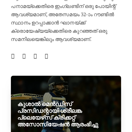
പനാമയ്‌ക്കെതിരെ ഇംഗ്ലണ്ടിന് ഒരു പോയിന്റ്
ആവശ്യമാണ്, അതേസമയം 32-ാം റൗണ്ടിൽ
സ്ഥാനം ഉറപ്പാക്കാൻ ഘാനയ്ക്ക്
ക്രൊയേഷ്യയ്‌ക്കെതിരെ കുറഞ്ഞത് ഒരു
സമനിലയെങ്കിലും ആവശ്യമാണ്.
കുശാൽ മെൻഡിസ്
പ്രസിഡന്റായി ശ്രീലങ്ക
പ്ലെയേഴ്‌സ് ക്രിക്കറ്റ്
അസോസിയേഷൻ ആരംഭിച്ചു