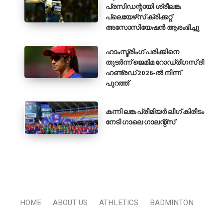
പ്രസിഡന്റായി ശ്രീലങ്ക
പ്ലെയേഴ്‌സ് ക്രിക്കറ്റ്
അസോസിയേഷൻ ആരംഭിച്ചു
ഹാംസ്ട്രിംഗ് പരിക്കിനെ
തുടർന്ന് ജെമിമ റോഡ്രിഗസ് ദി
ഹണ്ട്രഡ് 2026-ൽ നിന്ന്
പുറത്ത്
കന്നി ലങ്ക പ്രീമിയർ ലീഗ് കിരീടം
നേടി ഗാലെ ഗാലന്റ്‌സ്
HOME
ABOUT US
ATHLETICS
BADMINTON