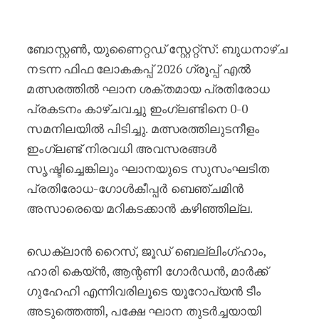
ശക്തമായ പ്രതിരോധ പ്രകടനവുമാ
ബോസ്റ്റൺ, യുണൈറ്റഡ് സ്റ്റേറ്റ്സ്: ബുധനാഴ്ച
നടന്ന ഫിഫ ലോകകപ്പ് 2026 ഗ്രൂപ്പ് എൽ
മത്സരത്തിൽ ഘാന ശക്തമായ പ്രതിരോധ
പ്രകടനം കാഴ്ചവച്ചു ഇംഗ്ലണ്ടിനെ 0-0
സമനിലയിൽ പിടിച്ചു. മത്സരത്തിലുടനീളം
ഇംഗ്ലണ്ട് നിരവധി അവസരങ്ങൾ
സൃഷ്ടിച്ചെങ്കിലും ഘാനയുടെ സുസംഘടിത
പ്രതിരോധ-ഗോൾകീപ്പർ ബെഞ്ചമിൻ
അസാരെയെ മറികടക്കാൻ കഴിഞ്ഞില്ല.
ഡെക്ലാൻ റൈസ്, ജൂഡ് ബെല്ലിംഗ്ഹാം,
ഹാരി കെയ്ൻ, ആന്റണി ഗോർഡൻ, മാർക്ക്
ഗുഹേഹി എന്നിവരിലൂടെ യൂറോപ്യൻ ടീം
അടുത്തെത്തി, പക്ഷേ ഘാന തുടർച്ചയായി