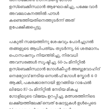
ഉസ്ബെക്കിസ്ഥാൻ ആഘോഷിച്ചു, പക്ഷേ വാർ
അവലോകനത്തിൽ ഫൗൾ
കണ്ടെത്തിയതിനെത്തുടർന്ന് അത്
ഉപേക്ഷിക്കപ്പെട്ടു.
പകുതി സമയത്തിനു ശേഷവും പോർച്ചുഗൽ
തങ്ങളുടെ ആധിപത്യം തുടർന്നു, 66 ശതമാനം
പൊസഷനും നിയന്ത്രിച്ചു, നിരവധി
അവസരങ്ങൾ സൃഷ്ടിച്ചു. 60-ാം മിനിറ്റിൽ
ഉസ്ബെക്കിസ്ഥാൻ ഗോൾകീപ്പർ അബ്ദുവോഹിദ്
നെമറ്റോവ് നേടിയ സെൽഫ് ഗോൾ സ്കോർ 4-0
ആക്കി, പകരക്കാരനായി ഇറങ്ങിയ റാഫേൽ
ലിയോ 87-ാം മിനിറ്റിൽ നേടിയ മികച്ച
ഗോളിലൂടെ വിജയം ഉറപ്പിച്ചു. മത്സരത്തിനിടെ
ലക്ഷ്യത്തിലേക്ക് ഒമ്പത് ഷോട്ടുകൾ ഉൾപ്പെടെ