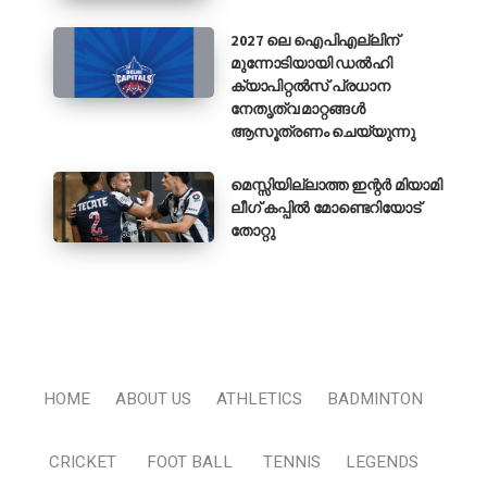
2027 ലെ ഐപിഎല്ലിന്
മുന്നോടിയായി ഡൽഹി
ക്യാപിറ്റൽസ് പ്രധാന
നേതൃത്വ മാറ്റങ്ങൾ
ആസൂത്രണം ചെയ്യുന്നു
മെസ്സിയില്ലാത്ത ഇന്റർ മിയാമി
ലീഗ് കപ്പിൽ മോണ്ടെറിയോട്
തോറ്റു
HOME
ABOUT US
ATHLETICS
BADMINTON
CRICKET
FOOT BALL
TENNIS
LEGENDS