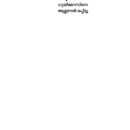
ഗുയിമറേസിനെ
ആഴ്സണൽ ഒപ്പിട്ടു