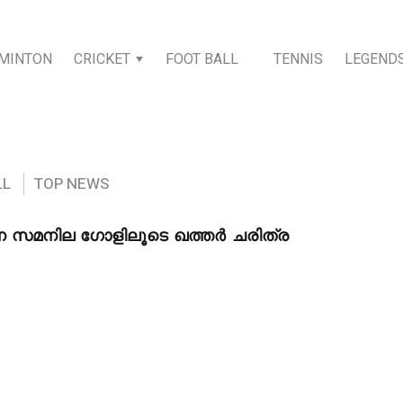
MINTON
CRICKET
FOOT BALL
TENNIS
LEGEND
LL
TOP NEWS
 സമനില ഗോളിലൂടെ ഖത്തർ ചരിത്ര