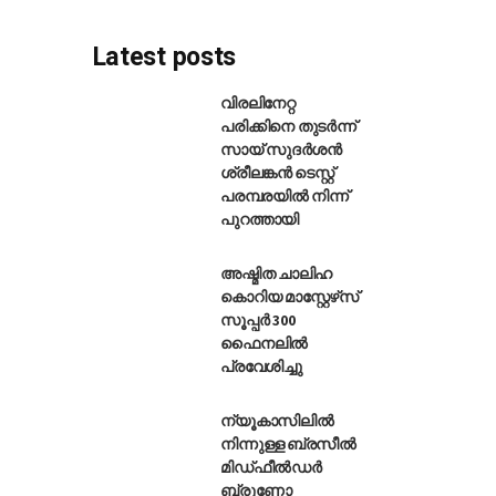
Latest posts
വിരലിനേറ്റ
പരിക്കിനെ തുടർന്ന്
സായ് സുദർശൻ
്തർ ചരിത്ര ലോകകപ്പ് പോയിന്
ശ്രീലങ്കൻ ടെസ്റ്റ്
പരമ്പരയിൽ നിന്ന്
പുറത്തായി
അഷ്മിത ചാലിഹ
കൊറിയ മാസ്റ്റേഴ്‌സ്
സൂപ്പർ 300
ഫൈനലിൽ
പ്രവേശിച്ചു
ന്യൂകാസിലിൽ
നിന്നുള്ള ബ്രസീൽ
മിഡ്ഫീൽഡർ
ബ്രൂണോ