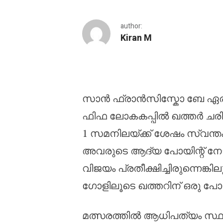
author:
Kiran M
സ്വിറ്റ്‌സർലൻഡിനെതി
സാൻ ഫ്രാൻസിസ്കോ ബേ ഏരിയ, 
ഫിഫ ലോകകപ്പിൽ ഖത്തർ ചരിത്
1 സമനിലയ്ക്ക് ശേഷം സ്വന്തം
അവരുടെ ആദ്യ പോയിന്റ് നേടി.
വിജയം പ്രതീക്ഷിച്ചിരുന്നെങ്
ഗോളിലൂടെ ഖത്തറിന് ഒരു പോയിന്
മത്സരത്തിൽ ആധിപത്യം സ്ഥാപി