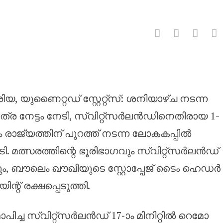
രെ അവസാന സമനില ഗോളിലൂടെ ഖത
യുണൈറ്റഡ് സ്റ്റേറ്റ്സ്: ശനിയാഴ്ച നടന്ന
ര നേട്ടം നേടി, സ്വിറ്റ്‌സർലൻഡിനെതിരായ 1-
 രാജ്യത്തിന് പുറത്ത് നടന്ന ലോകകപ്പിൽ
 മത്സരത്തിന്റെ ഭൂരിഭാഗവും സ്വിറ്റ്‌സർലൻഡ്
കിലും, ബൗലെം ഖൗഖിയുടെ സ്റ്റോപ്പേജ് ടൈം ഹെഡർ
റ് രക്ഷപ്പെടുത്തി.
ച്ച സ്വിറ്റ്‌സർലൻഡ് 17-ാം മിനിറ്റിൽ റെമോ