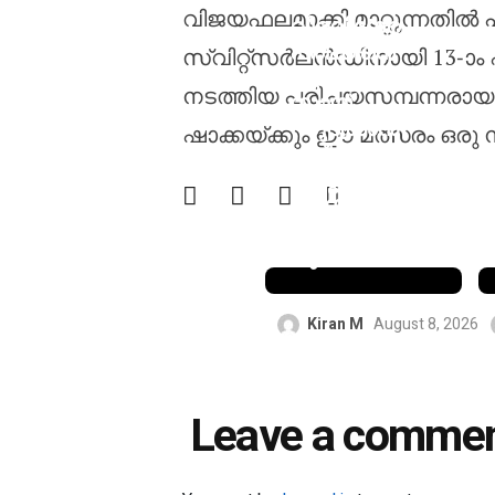
വിജയഫലമാക്കി മാറ്റുന്നതിൽ 
വിരലിനേറ്റ
പരിക്കിനെ
സ്വിറ്റ്സർലൻഡിനായി 13-ാം
തുടർന്ന്
നടത്തിയ പരിചയസമ്പന്നരായ 
സായ്
സുദർശൻ
ഷാക്കയ്ക്കും ഈ മത്സരം ഒരു 
ശ്രീലങ്കൻ
ടെസ്റ്റ്
പരമ്പരയിൽ
നിന്ന്
പുറത്തായി
Kiran M
August 8, 2026
Leave a comme