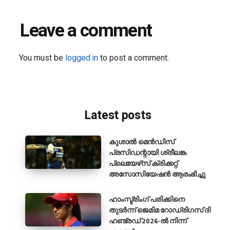
Leave a comment
You must be
logged in
to post a comment.
Latest posts
കുശാൽ മെൻഡിസ്
പ്രസിഡന്റായി ശ്രീലങ്ക
പ്ലെയേഴ്‌സ് ക്രിക്കറ്റ്
അസോസിയേഷൻ ആരംഭിച്ചു
ഹാംസ്ട്രിംഗ് പരിക്കിനെ
തുടർന്ന് ജെമിമ റോഡ്രിഗസ് ദി
ഹണ്ട്രഡ് 2026-ൽ നിന്ന്