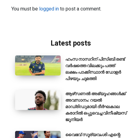
You must be
logged in
to post a comment.
Latest posts
ഹംസ നാസറിന് പിസിബി രണ്ട്
വർഷത്തെ വിലക്കും പത്ത്
ലക്ഷം പാക്കിസ്ഥാൻ ഡോളർ
പിഴയും ചുമത്തി
ആഴ്‌സണൽ അഭ്യൂഹങ്ങൾക്ക്
അവസാനം: റയൽ
മാഡ്രിഡുമായി ദീർഘകാല
കരാറിൽ ഒപ്പുവെച്ച വിനീഷ്യസ്
ജൂനിയർ
വൈഭവ് സൂര്യവംശി എന്റെ