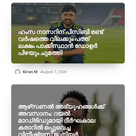
ഹംസ നാസറിന് പിസിബി രണ്ട്
വർഷത്തെ വിലക്കും പത്ത്
ലക്ഷം പാക്കിസ്ഥാൻ ഡോളർ
പിഴയും ചുമത്തി
Kiran M
August 7, 2026
ആഴ്‌സണൽ അഭ്യൂഹങ്ങൾക്ക്
അവസാനം: റയൽ
മാഡ്രിഡുമായി ദീർഘകാല
കരാറിൽ ഒപ്പുവെച്ച
വിനീഷ്യസ് ജൂനിയർ