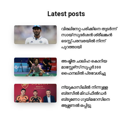
Latest posts
വിരലിനേറ്റ പരിക്കിനെ തുടർന്ന്
സായ് സുദർശൻ ശ്രീലങ്കൻ
ടെസ്റ്റ് പരമ്പരയിൽ നിന്ന്
പുറത്തായി
അഷ്മിത ചാലിഹ കൊറിയ
മാസ്റ്റേഴ്‌സ് സൂപ്പർ 300
ഫൈനലിൽ പ്രവേശിച്ചു
ന്യൂകാസിലിൽ നിന്നുള്ള
ബ്രസീൽ മിഡ്ഫീൽഡർ
ബ്രൂണോ ഗുയിമറേസിനെ
ആഴ്സണൽ ഒപ്പിട്ടു