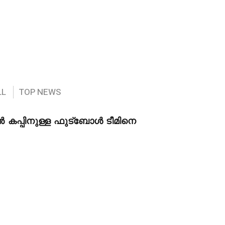
LL
TOP NEWS
പ്പിനുള്ള ഫുട്‌ബോൾ ടീമിനെ