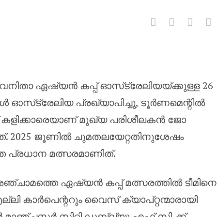
ാ ഏഷ്യൻ കപ്പിനുള്ള ഫുട്‌ബോൾ 
വനിതാ ഏഷ്യൻ കപ്പ് ഓസ്‌ട്രേലിയയ്ക്കുള്ള 26
ൾ ഓസ്‌ട്രേലിയ പ്രഖ്യാപിച്ചു, ടൂർണമെന്റിൽ
ട്ട് കളിക്കാരെയാണ് മുഖ്യ പരിശീലകൻ ജോ
ത്. 2025 ജൂണിൽ ചുമതലയേറ്റതിനുശേഷം
 പ്രധാന മത്സരമാണിത്.
അഞ്ചാമത്തെ ഏഷ്യൻ കപ്പ് മത്സരത്തിൽ ടീമിനെ
ും എല്ലി കാർപെന്ററും വൈസ് ക്യാപ്റ്റന്മാരായി
ാഞ്ചസ്റ്റർ സിറ്റി ഡബ്ല്യു.എഫ്.സി.ക്ക്