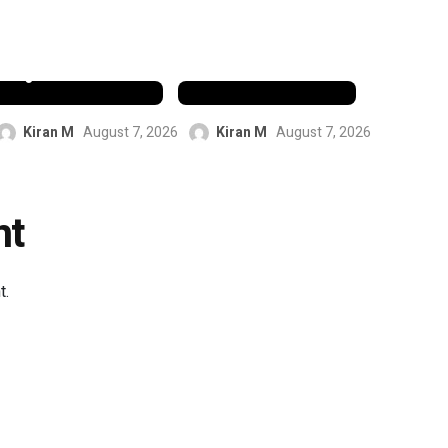
കരാറിൽ
ത്തിന്
ഒപ്പുവെച്ച
പിന്നാലെ
വിനീഷ്യസ്
ബട്‌ലറുടെ
ജൂനിയർ
പ്രവചനം
Kiran M
August 7, 2026
Kiran M
August 7, 2026
nt
t.