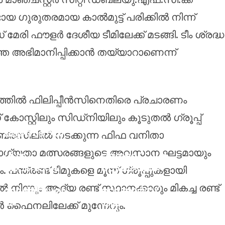
ടായ ഗുരുതരമായ കാൽമുട്ട് പരിക്കിൽ നിന്ന്
 ഫൗളർ ദേശീയ ടീമിലേക്ക് മടങ്ങി. ടീം ശ്രദ്ധ
്തെ അഭിമാനിപ്പിക്കാൻ തയ്യാറാണെന്ന്
പെർത്തിൽ ഫിലിപ്പീൻസിനെതിരെ പ്രചാരണം
കോസ്റ്റിലും സിഡ്‌നിയിലും കൂടുതൽ ഗ്രൂപ്പ്
ആഴ്‌സണൽ
ൽ ബ്രസീലിൽ നടക്കുന്ന ഫിഫ വനിതാ
അഭ്യൂഹങ്ങ
ഗ്യതാ മത്സരങ്ങളുടെ അവസാന ഘട്ടമായും
ൾക്ക്
വൈഭവ്
അവസാനം:
സൂര്യവംശി
പന്ത്രണ്ട് ടീമുകളെ മൂന്ന് ഗ്രൂപ്പുകളായി
റയൽ
എന്റെ
പിൽ നിന്നും ആദ്യ രണ്ട് സ്ഥാനക്കാരും മികച്ച രണ്ട്
മാഡ്രിഡുമാ
റെക്കോർഡ്
യി
തകർക്കും;
ടർ ഫൈനലിലേക്ക് മുന്നേറും.
ദീർഘകാല
ചരിത്രനേട്ട