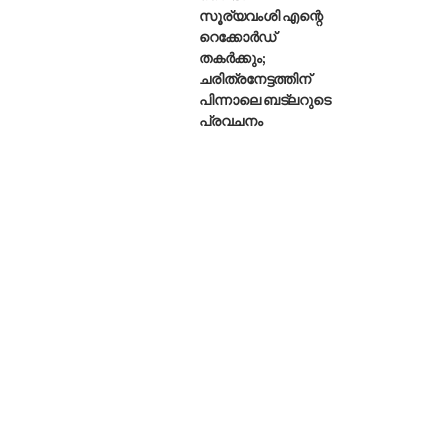
സൂര്യവംശി എന്റെ
റെക്കോർഡ്
തകർക്കും;
ചരിത്രനേട്ടത്തിന്
പിന്നാലെ ബട്‌ലറുടെ
പ്രവചനം