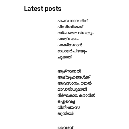
Latest posts
ഹംസ നാസറിന്
പിസിബി രണ്ട്
വർഷത്തെ വിലക്കും
ടീമിനെ ഓസ്‌ട്രേലിയ പ്രഖ്യാപി
പത്ത് ലക്ഷം
പാക്കിസ്ഥാൻ
ഡോളർ പിഴയും
ചുമത്തി
ആഴ്‌സണൽ
അഭ്യൂഹങ്ങൾക്ക്
അവസാനം: റയൽ
മാഡ്രിഡുമായി
ദീർഘകാല കരാറിൽ
ഒപ്പുവെച്ച
വിനീഷ്യസ്
ജൂനിയർ
വൈഭവ്