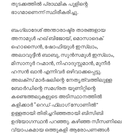
തുടക്കത്തിൽ പ്രാഥമിക പൂളിന്റെ
ഭാഗമാണെന്ന് സ്ഥിരീകരിച്ചു.
ബംഗ്ലാദേശ് അന്താരാഷ്ട്ര താരങ്ങളായ
അനാമുൾ ഹഖ് ബിജോയ്, മൊസാദെക്
ഹൊസൈൻ, ഷോഫിയുൾ ഇസ്ലാം,
അലാവുദ്ദീൻ ബാബു, സുൻസമുൾ ഇസ്ലാം,
മിസാനുർ റഹ്മാൻ, നിഹാദുസ്സമാൻ, മുനീർ
ഹസൻ ഖാൻ എന്നിവർ ഒഴിവാക്കപ്പെട്ടു.
അലക്സ് മാർഷലിന്റെ നേതൃത്വത്തിലുള്ള
ബോർഡിന്റെ സമഗ്രത യൂണിറ്റിന്റെ
കണ്ടെത്തലുകളുടെ അടിസ്ഥാനത്തിൽ
കളിക്കാർ “റെഡ്-ഫ്ലാഗ് സോണിൽ”
ഉള്ളതായി തിരിച്ചറിഞ്ഞതായി ബിസിബി
ഉദ്യോഗസ്ഥൻ പറഞ്ഞു. കഴിഞ്ഞ സീസണിലെ
വ്യാപകമായ ഒത്തുകളി ആരോപണങ്ങൾ