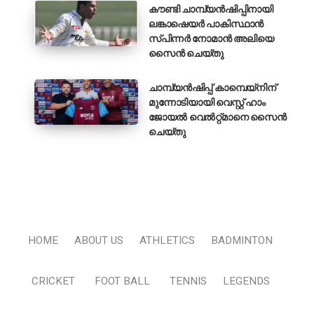
കൗണ്ടി ചാമ്പ്യൻഷിപ്പിനായി
ലങ്കാഷെയർ പാകിസ്ഥാൻ
സ്പിന്നർ നോമാൻ അലിയെ
സൈൻ ചെയ്തു
ചാമ്പ്യൻഷിപ്പ് കാമ്പെയ്‌നിന്
മുന്നോടിയായി വെസ്റ്റ് ഹാം
ജോയൽ വെൽറ്റ്മാനെ സൈൻ
ചെയ്തു
HOME
ABOUT US
ATHLETICS
BADMINTON
CRICKET
FOOT BALL
TENNIS
LEGENDS