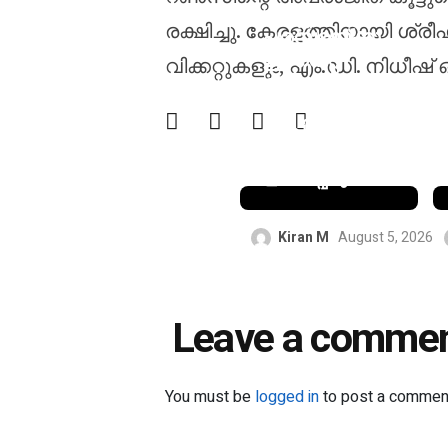
ടെസ്റ്റ്
രക്ഷിച്ചു. കേരളത്തിനായി ശ്രീ
പരമ്പരയ്ക്കു
ള്ള നെറ്റ്
വിക്കറ്റുകളും, എം.ഡി. നിധീഷ് ഒരു വ
ബൗളർമാരാ
യി നാല് യുവ
സ്പിന്നർമാ
രെ ഇന്ത്യ
ഉൾപ്പെടുത്തി
Kiran M
August 5, 2026
Leave a comme
You must be
logged in
to post a commen