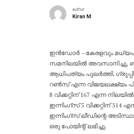
author:
Kiran M
ബാറ്റിംഗിലും ബൗളിംഗ
ഇൻഡോർ —കേരളവും മധ്യപ്രദേ
സമനിലയിൽ അവസാനിച്ചു, ബാറ്
ആധിപത്യം പുലർത്തി. ഗ്രൂപ്പ
റൺസ് എന്ന വിജയലക്ഷ്യം പിന
8 വിക്കറ്റിന് 167 എന്ന നിലയ
ഇന്നിംഗ്സ് 5 വിക്കറ്റിന് 31
ഇന്നിംഗ്സ് ലീഡിന്റെ അടിസ്ഥാ
ഒരു പോയിന്റ് ലഭിച്ചു.