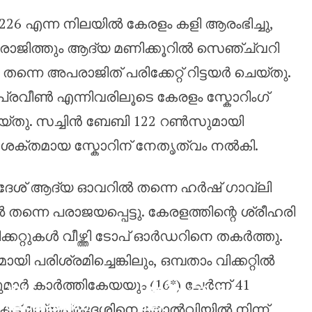
226 എന്ന നിലയിൽ കേരളം കളി ആരംഭിച്ചു,
ജിത്തും ആദ്യ മണിക്കൂറിൽ സെഞ്ച്വറി
്നെ അപരാജിത് പരിക്കേറ്റ് റിട്ടയർ ചെയ്തു.
 പ്രവീൺ എന്നിവരിലൂടെ കേരളം സ്കോറിംഗ്
യ്തു. സച്ചിൻ ബേബി 122 റൺസുമായി
റെ ശക്തമായ സ്കോറിന് നേതൃത്വം നൽകി.
്രദേശ് ആദ്യ ഓവറിൽ തന്നെ ഹർഷ് ഗാവ്‌ലി
ന്നെ പരാജയപ്പെട്ടു. കേരളത്തിന്റെ ശ്രീഹരി
കറ്റുകൾ വീഴ്ത്തി ടോപ് ഓർഡറിനെ തകർത്തു.
പരിശ്രമിച്ചെങ്കിലും, ഒമ്പതാം വിക്കറ്റിൽ
എതിരാളികൾ
ാർ കാർത്തികേയയും (16*) ചേർന്ന് 41
2027
ശക്തം : 2026
ലോകകപ്പിൽ
ലെ
ട്ട് മധ്യപ്രദേശിനെ തോൽവിയിൽ നിന്ന്