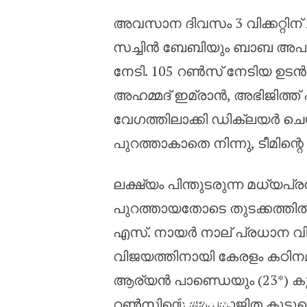
അവസാന ദിവസം 3 വിക്കറ്റിന് 
സച്ചിൻ ബേബിയും ബാബ അപരാ
നേടി. 105 റൺസ് നേടിയ ഉടൻ തന
അഹമ്മദ് ഇമ്രാൻ, അഭിജിത്ത്
വേഗത്തിലാക്കി ഡിക്ലയർ ചെ
പുറത്താകാതെ നിന്നു, ടീമിന്
ലക്ഷ്യം പിന്തുടരുന്ന മധ്യപ
പുറത്തായതോടെ തുടക്കത്തിൽ ത
എസ്. നായർ നാല് പ്രധാന വിക്
വിജയത്തിനായി കേരളം കഠിനമായി 
ആര്യൻ പാണ്ഡെയും (23*) കുമ
ശ്രീലങ്ക
റൺസിന്റെ അപരാജിത കൂട്ടുകെ