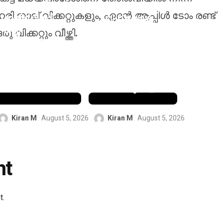
വെസ്റ്റ്
ബിഡബ്ള്യു
ഹരി നാല് വിക്കറ്റുകളും, ഏദൻ ആപ്പിൾ ടോം രണ്ട്
ഇൻഡീസി
എഫ് ലോക
ന്റെ
ചാമ്പ്യൻഷി
ിക്കറ്റും വീഴ്ത്തി.
നേരിട്ടുള്ള
പ്പിൽ
യോഗ്യതാ
ഇന്ത്യൻ
പ്രതീക്ഷകൾ
താരങ്ങൾക്ക്
അനിശ്ചിത
കടുത്ത
ത്വത്തിൽ
വെല്ലുവിളി
Kiran M
August 5, 2026
Kiran M
August 5, 2026
nt
t.