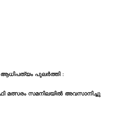
ം ആധിപത്യം പുലർത്തി :
ോഫി മത്സരം സമനിലയിൽ അവസാനിച്ചു