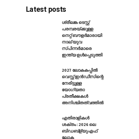
Latest posts
ശ്രീലങ്ക ടെസ്റ്റ്
പരമ്പരയ്ക്കുള്ള
നെറ്റ് ബൗളർമാരായി
തി : മധ്യപ്രദേശിനെതിരായ രഞ്
നാല് യുവ
സ്പിന്നർമാരെ
ഇന്ത്യ ഉൾപ്പെടുത്തി
2027 ലോകകപ്പിൽ
വെസ്റ്റ് ഇൻഡീസിന്റെ
നേരിട്ടുള്ള
യോഗ്യതാ
പ്രതീക്ഷകൾ
അനിശ്ചിതത്വത്തിൽ
എതിരാളികൾ
ശക്തം : 2026 ലെ
ബിഡബ്ള്യുഎഫ്
ലോക