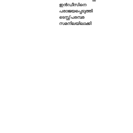
ഇൻഡീസിനെ
പരാജയപ്പെടുത്തി
ടെസ്റ്റ് പരമ്പര
സമനിലയിലാക്കി