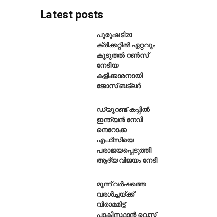
Latest posts
പുരുഷ ടി20
ക്രിക്കറ്റിൽ ഏറ്റവും
കൂടുതൽ റൺസ്
നു എന്റെ ജോലി: ലോകകപ്പിലെ മ
നേടിയ
കളിക്കാരനായി
ജോസ് ബട്‌ലർ
ഡ്യൂറണ്ട് കപ്പിൽ
ഇന്ത്യൻ നേവി
നെറോക്ക
എഫ്‌സിയെ
പരാജയപ്പെടുത്തി
ആദ്യ വിജയം നേടി
മൂന്ന് വർഷത്തെ
വരൾച്ചയ്ക്ക്
വിരാമമിട്ട്
പാകിസ്ഥാൻ വെസ്റ്റ്