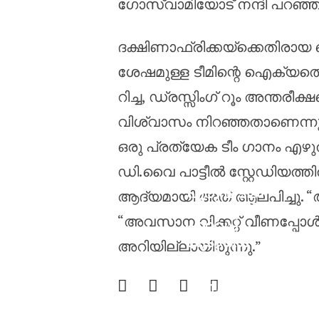
ഗോസ്വാമിയോട് നന്ദി പറഞ്ഞ
ദക്ഷിണാഫ്രിക്കയ്‌ക്കെതിര
ശേഷമുള്ള ടീമിന്റെ ഐക്യത്
റിച്ച, ഡ്രസ്സിംഗ് റൂം അന്ത
വിശ്വാസം നിറഞ്ഞതാണെന്നും വി
ഒരു പ്രത്യേക ടീം ഗാനം എഴുത
ഡി.വൈ പാട്ടീൽ സ്റ്റേഡിയത
പുരുഷ ടി20
ആദ്യമായി അത് ആലപിച്ചു. “ആ ന
ക്രിക്കറ്റിൽ
“അവസാന വിക്കറ്റ് വീണപ്പോ
ഏറ്റവും
കൂടുതൽ
അറിയില്ലായിരുന്നു.”
റൺസ്
നേടിയ
കളിക്കാരനാ
യി ജോസ്