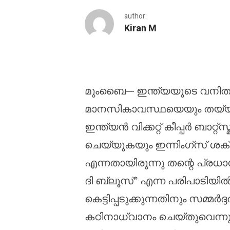
author:
Kiran M
അവസാന ഓവറുകളിൽ വേഗത്
മുംബൈ— ഇന്ത്യയുടെ വനിതാ
മാനസികാവസ്ഥയെയും തയ്യാറെ
ഇന്ത്യൻ വിക്കറ്റ് കീപ്പർ ബാറ്റ
ചെയ്യുകയും ഇന്നിംഗ്‌സ് ശ
എന്നതായിരുന്നു തന്റെ പ്രധാന
ദി ബ്ലൂസ്” എന്ന പരിപാടിയിൽ
കെട്ടിപ്പടുക്കുന്നതിനും സമ്
കഠിനാധ്വാനം ചെയ്തുവെന്നു