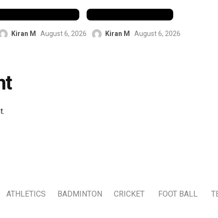
വിജയം നേടി
ലാക്കി
Kiran M
August 6, 2026
Kiran M
August 6, 2026
nt
t.
ATHLETICS
BADMINTON
CRICKET
FOOT BALL
T