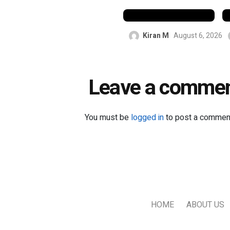
ബട്‌ലർ
Kiran M
August 6, 2026
Leave a comme
You must be
logged in
to post a commen
HOME
ABOUT US