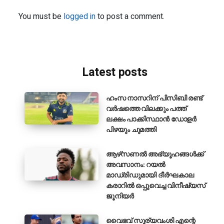
You must be
logged in
to post a comment.
Latest posts
ഹംസ നാസറിന് പിസിബി രണ്ട്
വർഷത്തെ വിലക്കും പത്ത്
ലക്ഷം പാക്കിസ്ഥാൻ ഡോളർ
പിഴയും ചുമത്തി
ആഴ്‌സണൽ അഭ്യൂഹങ്ങൾക്ക്
അവസാനം: റയൽ
മാഡ്രിഡുമായി ദീർഘകാല
കരാറിൽ ഒപ്പുവെച്ച വിനീഷ്യസ്
ജൂനിയർ
വൈഭവ് സൂര്യവംശി എന്റെ