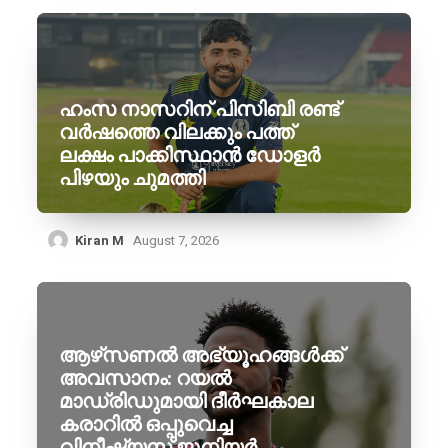
ഹംസ നാസറിന് പിസിബി രണ്ട്
വർഷത്തെ വിലക്കും പത്ത്
ലക്ഷം പാക്കിസ്ഥാൻ ഡോളർ
പിഴയും ചുമത്തി
Kiran M
August 7, 2026
ആഴ്‌സണൽ അഭ്യൂഹങ്ങൾക്ക്
അവസാനം: റയൽ
മാഡ്രിഡുമായി ദീർഘകാല
കരാറിൽ ഒപ്പുവെച്ച
വിനീഷ്യസ് ജൂനിയർ