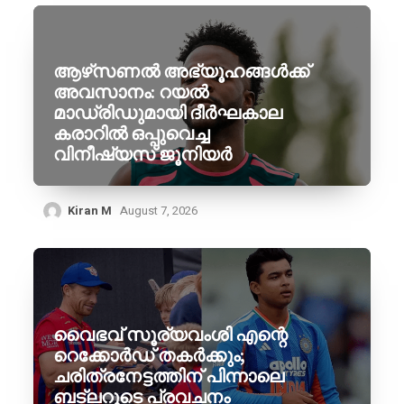
ആഴ്‌സണൽ അഭ്യൂഹങ്ങൾക്ക്
അവസാനം: റയൽ
മാഡ്രിഡുമായി ദീർഘകാല
കരാറിൽ ഒപ്പുവെച്ച
വിനീഷ്യസ് ജൂനിയർ
Kiran M
August 7, 2026
വൈഭവ് സൂര്യവംശി എന്റെ
റെക്കോർഡ് തകർക്കും;
ചരിത്രനേട്ടത്തിന് പിന്നാലെ
ബട്‌ലറുടെ പ്രവചനം