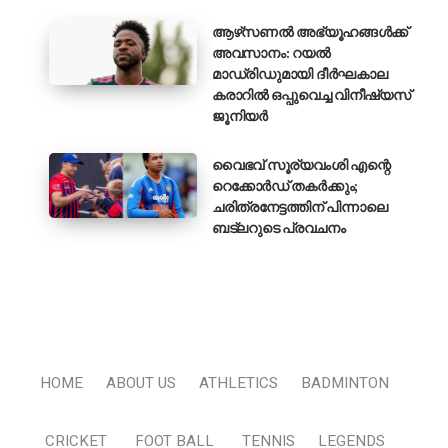
ആഴ്‌സണൽ അഭ്യൂഹങ്ങൾക്ക്
അവസാനം: റയൽ
മാഡ്രിഡുമായി ദീർഘകാല
കരാറിൽ ഒപ്പുവെച്ച വിനീഷ്യസ്
ജൂനിയർ
വൈഭവ് സൂര്യവംശി എന്റെ
റെക്കോർഡ് തകർക്കും;
ചരിത്രനേട്ടത്തിന് പിന്നാലെ
ബട്‌ലറുടെ പ്രവചനം
HOME
ABOUT US
ATHLETICS
BADMINTON
CRICKET
FOOT BALL
TENNIS
LEGENDS